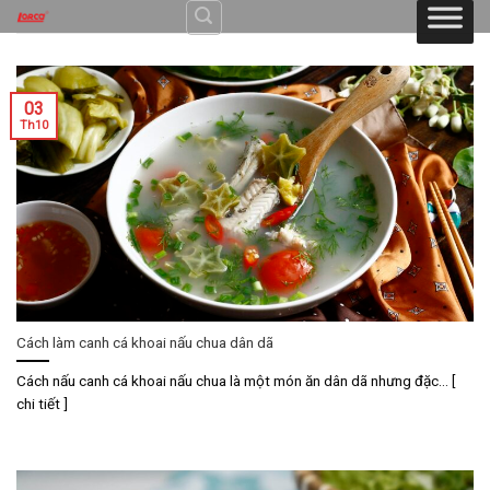
Skip
to
content
03
Th10
Cách làm canh cá khoai nấu chua dân dã
Cách nấu canh cá khoai nấu chua là một món ăn dân dã nhưng đặc... [
chi tiết ]