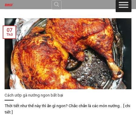
Skip
to
content
07
Th3
Cách ướp gà nướng ngon bất bại
Thời tiết như thế này thì ăn gì ngon? Chắc chắn là các món nướng... [ chi
tiết ]