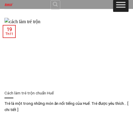
Skip
to
content
19
Th11
Cách làm tré trộn chuẩn Huế
Tré là một trong những món ăn nổi tiếng của Huế. Tré được yêu thích... [
chi tiết ]