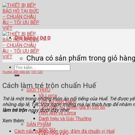
Skip
to
content
Giỏ hàng /
0
₫
0
Chưa có sản phẩm trong giỏ hàng
Tìm
Hướng dẫn nấu ăn
,
Tin Tức
kiếm:
Cách làm tré trộn chuẩn Huế
GIỚI THIỆU
Về Lorca
Tré là một trong những món ăn nổi tiếng của Huế. Tré được y
Lịch sử hình thành
những dịp lễ, Tết. Vừa ngon miệng mà lại thích hợp để nhâm n
Tầm nhìn-sứ mệnh-giá trị cốt lõi
làm tré trộn
ngay dưới đây nhé!
Hình Ảnh về Lorca
Danh hiệu và Giải Thưởng
Xem thêm:
SẢN PHẨM
BẾP TỪ
Cách nấu bún bò đơn giản, đậm đà chuẩn vị Huế