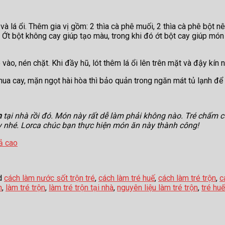
o và lá ổi. Thêm gia vị gồm: 2 thìa cà phê muối, 2 thìa cà phê bột 
. Ớt bột không cay giúp tạo màu, trong khi đó ớt bột cay giúp món
 vào, nén chặt. Khi đầy hũ, lót thêm lá ổi lên trên mặt và đậy kín 
chua cay, mặn ngọt hài hòa thì bảo quản trong ngăn mát tủ lạnh để
n
tại nhà rồi đó. Món này rất dễ làm phải không nào. Tré chấm 
gay nhé. Lorca chúc bạn thực hiện món ăn này thành công!
uả cao
d
cách làm nước sốt trộn tré
,
cách làm tré huế
,
cách làm tré trộn
,
c
h
,
làm tré trộn
,
làm tré trộn tại nhà
,
nguyên liệu làm tré trộn
,
tré huế