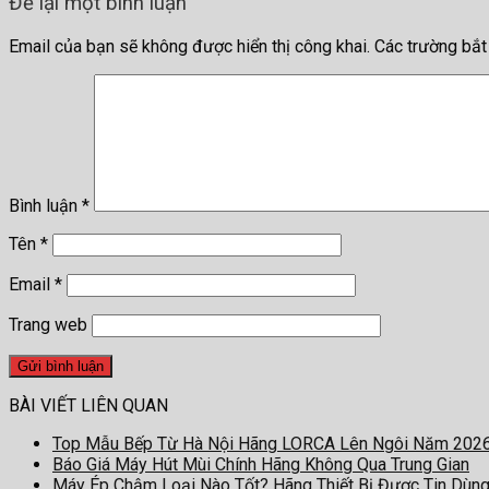
Để lại một bình luận
Email của bạn sẽ không được hiển thị công khai.
Các trường bắ
Bình luận
*
Tên
*
Email
*
Trang web
BÀI VIẾT LIÊN QUAN
Top Mẫu Bếp Từ Hà Nội Hãng LORCA Lên Ngôi Năm 202
Báo Giá Máy Hút Mùi Chính Hãng Không Qua Trung Gian
Máy Ép Chậm Loại Nào Tốt? Hãng Thiết Bị Được Tin Dùn