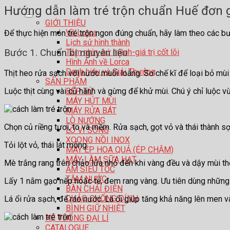
Hướng dẫn làm tré trộn chuẩn Huế đơn g
GIỚI THIỆU
Về Lorca
Để thực hiện món tré trộn ngon đúng chuẩn, hãy làm theo các b
Lịch sử hình thành
Tầm nhìn-sứ mệnh-giá trị cốt lõi
Bước 1. Chuẩn bị nguyên liệu
Hình Ảnh về Lorca
Danh hiệu và Giải Thưởng
Thịt heo rửa sạch với nước muối loãng. Sơ chế kĩ để loại bỏ mùi 
SẢN PHẨM
Luộc thịt cùng vài củ hành và gừng để khử mùi. Chú ý chỉ luộc vừa
BẾP TỪ
MÁY HÚT MÙI
MÁY RỬA BÁT
LÒ NƯỚNG
Chọn củ riềng tươi, to và mềm. Rửa sạch, gọt vỏ và thái thành s
LÒ VI SÓNG
XOONG NỒI INOX
Tỏi lột vỏ, thái lát mỏng.
MÁY ÉP HOA QUẢ (ÉP CHẬM)
MÁY LÀM SỮA HẠT
Mè trắng rang trên chảo lửa nhỏ đến khi vàng đều và dậy mùi t
ẤM SIÊU TỐC
TĂM NƯỚC
Lấy 1 nắm gạo nếp hoặc tẻ, đem rang vàng. Ưu tiên dùng những 
BÀN CHẢI ĐIỆN
CHẢO CHỐNG DÍNH
Lá ổi rửa sạch, để ráo nước. Lá ổi giúp tăng khả năng lên men v
BÌNH GIỮ NHIỆT
HỆ THỐNG ĐẠI LÍ
CATALOGUE