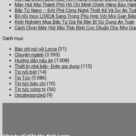
Máy Hút Mùi Thành Phố Hồ Chí Minh Chính Hãng Bảo Hà
Bếp Từ Nano – Đột Phá Công Nghệ Thiết Kế Và Sự An To
Bộ nồi Inox LORCA Sang Trọng Phù Hợp Với Mọi Gian Bếp
Kinh Nghiệm Mua Bếp Từ Giá Rẻ Bền Bỉ Sử Dụng An Toàn
Cách Chọn Máy Hút Mùi Thái Bình Cực Chuẩn Cho Mọi Gi
Danh mục
Báo chí nói về Lorca
(31)
Chuyên ngành
(3.595)
Hướng dẫn nấu ăn
(1.008)
Thiết bị nhà bếp- Điện gia dụng
(115)
Tin nổi bật
(14)
Tin Tức
(5.086)
Tin tức báo chí
(10)
Tin tức công ty
(56)
Uncategorized
(9)