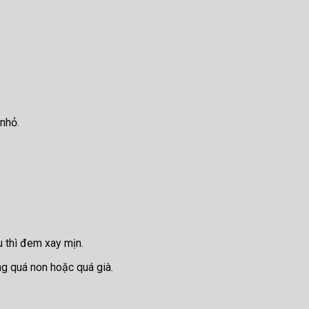
 nhỏ.
u thì đem xay mịn.
ng quá non hoặc quá già.