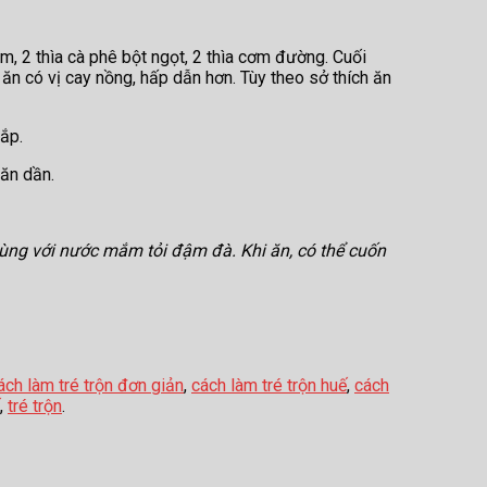
nêm, 2 thìa cà phê bột ngọt, 2 thìa cơm đường. Cuối
 ăn có vị cay nồng, hấp dẫn hơn. Tùy theo sở thích ăn
nắp.
 ăn dần.
cùng với nước mắm tỏi đậm đà. Khi ăn, có thể cuốn
ách làm tré trộn đơn giản
,
cách làm tré trộn huế
,
cách
,
tré trộn
.