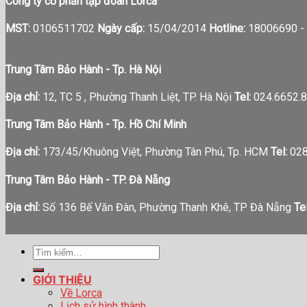
Công ty cổ phần tập đoàn Lorca
MST:
0106511702
Ngày cấp:
15/04/2014
Hotline:
18006690 -
Trung Tâm Bảo Hành - Tp. Hà Nội
Địa chỉ:
12, TC 5 , Phường Thanh Liệt, TP. Hà Nội
Tel:
024.6652.8
Trung Tâm Bảo Hành - Tp. Hồ Chí Minh
Địa chỉ:
173/45/Khuông Việt, Phường Tân Phú, Tp. HCM
Tel:
028
Trung Tâm Bảo Hành - TP. Đà Nẵng
Địa chỉ:
Số 136 Bế Văn Đàn, Phường Thanh Khê, TP Đà Nẵng
Tel
Tìm
kiếm:
GIỚI THIỆU
Về Lorca
Lịch sử hình thành