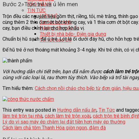
Bước 2. Trộn tré và ủ lên men
BẢO HÀNH
TIN TỨC
LIÊN HỆ
Trộn đều các nguyên liệu gồm thịt, riềng, tỏi, mè trắng, thính gạ
Tin tức công ty
cùng thêm 2 thìa cơm ớt bột không cay, và 1 thìa cơm ớt bột cay
Hướng dẫn nấu ăn
cay, bạn điều chỉnh lại cho hợp khẩu vị.
Thiết bị nhà bếp- Điện gia dụng
Chuẩn bị hũ sạch để ủ tré. Lót lá ổi dưới đáy hũ, cho hỗn hợp tré
Tin tức báo chí
Để hũ tré ở nơi thoáng mát khoảng 3-4 ngày. Khi tré chín, có vị 
Với hướng dẫn chi tiết trên, bạn đã nắm được
cách làm tré trộ
cùng với các loại lá, rau thơm tùy thích. Vào bếp và trổ tài n
Tìm hiểu thêm:
Cách chọn nồi chảo cho bếp từ đơn giản, hiệu q
This entry was posted in
Hướng dẫn nấu ăn
,
Tin Tức
and tagge
làm tré trộn tại nhà
,
cách làm tré trộn xoài
,
cách trộn tré bình địn
Lý do vì sao máy ép chậm lại đắt tiền hơn máy ép thường
Cách làm chả tôm Thanh Hóa giòn ngon, đậm đà