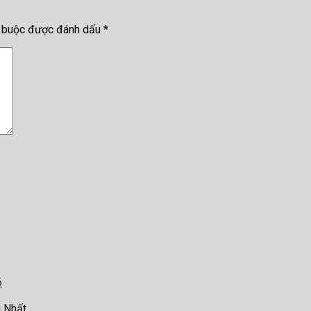
t buộc được đánh dấu
*
6
g Nhất