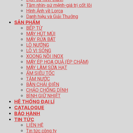
Tầm nhìn-sứ mệnh-giá trị cốt lõi
Hình Ảnh về Lorca
Danh hiệu và Giải Thưởng
SẢN PHẨM
BẾP TỪ
MÁY HÚT MÙI
MÁY RỬA BÁT
LÒ NƯỚNG
LÒ VI SÓNG
XOONG NỒI INOX
MÁY ÉP HOA QUẢ (ÉP CHẬM)
MÁY LÀM SỮA HẠT
ẤM SIÊU TỐC
TĂM NƯỚC
BÀN CHẢI ĐIỆN
CHẢO CHỐNG DÍNH
BÌNH GIỮ NHIỆT
HỆ THỐNG ĐẠI LÍ
CATALOGUE
BẢO HÀNH
TIN TỨC
LIÊN HỆ
Tin tức công ty