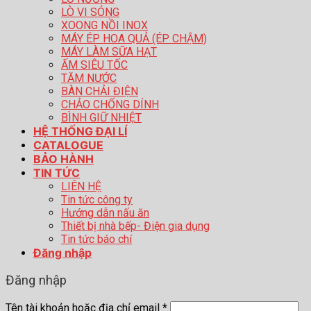
LÒ VI SÓNG
XOONG NỒI INOX
MÁY ÉP HOA QUẢ (ÉP CHẬM)
MÁY LÀM SỮA HẠT
ẤM SIÊU TỐC
TĂM NƯỚC
BÀN CHẢI ĐIỆN
CHẢO CHỐNG DÍNH
BÌNH GIỮ NHIỆT
HỆ THỐNG ĐẠI LÍ
CATALOGUE
BẢO HÀNH
TIN TỨC
LIÊN HỆ
Tin tức công ty
Hướng dẫn nấu ăn
Thiết bị nhà bếp- Điện gia dụng
Tin tức báo chí
Đăng nhập
Đăng nhập
Tên tài khoản hoặc địa chỉ email
*