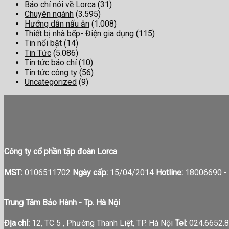
Báo chí nói về Lorca
(31)
Chuyên ngành
(3.595)
Hướng dẫn nấu ăn
(1.008)
Thiết bị nhà bếp- Điện gia dụng
(115)
Tin nổi bật
(14)
Tin Tức
(5.086)
Tin tức báo chí
(10)
Tin tức công ty
(56)
Uncategorized
(9)
Công ty cổ phần tập đoàn Lorca
MST:
0106511702
Ngày cấp:
15/04/2014
Hotline:
18006690 -
Trung Tâm Bảo Hành - Tp. Hà Nội
Địa chỉ:
12, TC 5 , Phường Thanh Liệt, TP. Hà Nội
Tel:
024.6652.8