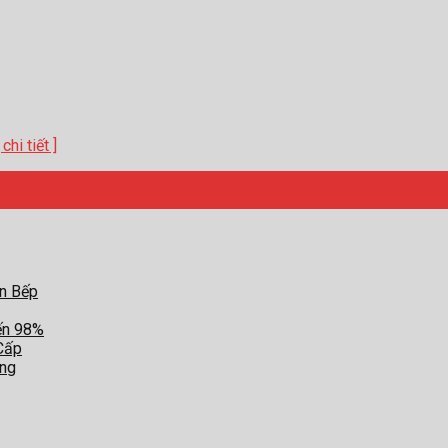
hi tiết ]
an Bếp
ến 98%
Cấp
ợng