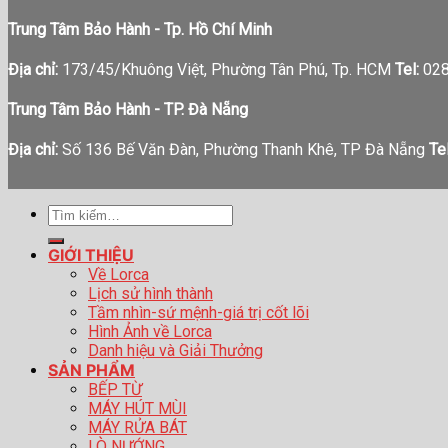
Trung Tâm Bảo Hành - Tp. Hồ Chí Minh
Địa chỉ:
173/45/Khuông Việt, Phường Tân Phú, Tp. HCM
Tel:
028
Trung Tâm Bảo Hành - TP. Đà Nẵng
Địa chỉ:
Số 136 Bế Văn Đàn, Phường Thanh Khê, TP Đà Nẵng
Tel
Tìm
kiếm:
GIỚI THIỆU
Về Lorca
Lịch sử hình thành
Tầm nhìn-sứ mệnh-giá trị cốt lõi
Hình Ảnh về Lorca
Danh hiệu và Giải Thưởng
SẢN PHẨM
BẾP TỪ
MÁY HÚT MÙI
MÁY RỬA BÁT
LÒ NƯỚNG