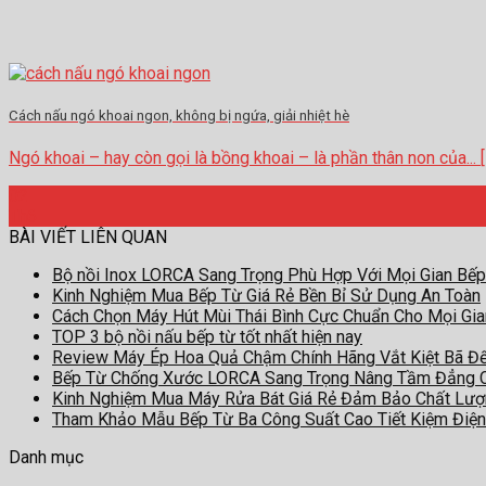
Cách nấu ngó khoai ngon, không bị ngứa, giải nhiệt hè
Ngó khoai – hay còn gọi là bồng khoai – là phần thân non của... [ c
02
Th6
BÀI VIẾT LIÊN QUAN
Bộ nồi Inox LORCA Sang Trọng Phù Hợp Với Mọi Gian Bếp
Kinh Nghiệm Mua Bếp Từ Giá Rẻ Bền Bỉ Sử Dụng An Toàn
Cách Chọn Máy Hút Mùi Thái Bình Cực Chuẩn Cho Mọi Gi
TOP 3 bộ nồi nấu bếp từ tốt nhất hiện nay
Review Máy Ép Hoa Quả Chậm Chính Hãng Vắt Kiệt Bã Đ
Bếp Từ Chống Xước LORCA Sang Trọng Nâng Tầm Đẳng 
Kinh Nghiệm Mua Máy Rửa Bát Giá Rẻ Đảm Bảo Chất Lư
Tham Khảo Mẫu Bếp Từ Ba Công Suất Cao Tiết Kiệm Điện
Danh mục