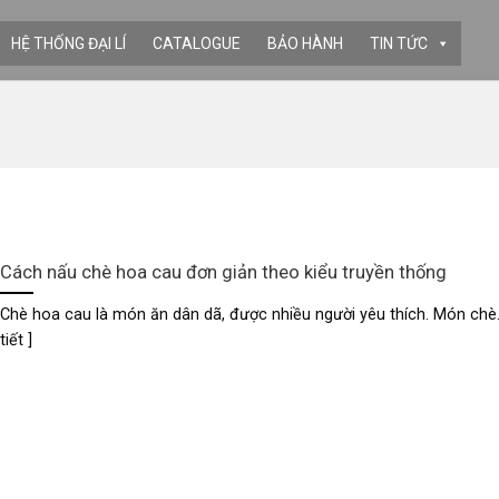
HỆ THỐNG ĐẠI LÍ
CATALOGUE
BẢO HÀNH
TIN TỨC
Cách nấu chè hoa cau đơn giản theo kiểu truyền thống
Chè hoa cau là món ăn dân dã, được nhiều người yêu thích. Món chè...
tiết ]