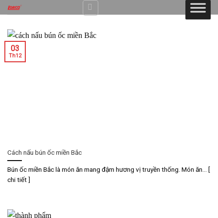
Skip
to
content
03
Th12
Cách nấu bún ốc miền Bắc
Bún ốc miền Bắc là món ăn mang đậm hương vị truyền thống. Món ăn... [
chi tiết ]