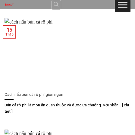
Skip
to
content
15
Th10
Cách nấu bún cá rô phi giòn ngon
Bún cá rô phi là món ăn quen thuộc và được ưa chuộng. Với phần... [ chi
tiết ]