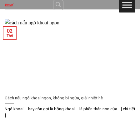
Skip
to
content
02
Th6
Cách nấu ngó khoai ngon, không bị ngứa, giải nhiệt hè
Ngó khoai – hay còn gọi là bồng khoai – là phần thân non của... [ chi tiết
]