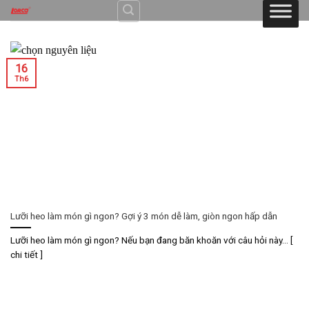
Skip
to
content
16
Th6
Lưỡi heo làm món gì ngon? Gợi ý 3 món dễ làm, giòn ngon hấp dẫn
Lưỡi heo làm món gì ngon? Nếu bạn đang băn khoăn với câu hỏi này... [
chi tiết ]