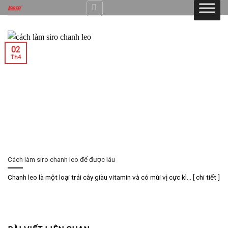
Skip
to
content
02
Th4
Cách làm siro chanh leo để được lâu
Chanh leo là một loại trái cây giàu vitamin và có mùi vị cực kì... [ chi tiết ]