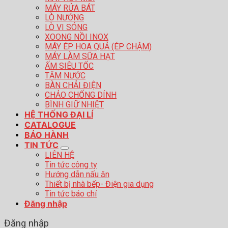
MÁY RỬA BÁT
LÒ NƯỚNG
LÒ VI SÓNG
XOONG NỒI INOX
MÁY ÉP HOA QUẢ (ÉP CHẬM)
MÁY LÀM SỮA HẠT
ẤM SIÊU TỐC
TĂM NƯỚC
BÀN CHẢI ĐIỆN
CHẢO CHỐNG DÍNH
BÌNH GIỮ NHIỆT
HỆ THỐNG ĐẠI LÍ
CATALOGUE
BẢO HÀNH
TIN TỨC
LIÊN HỆ
Tin tức công ty
Hướng dẫn nấu ăn
Thiết bị nhà bếp- Điện gia dụng
Tin tức báo chí
Đăng nhập
Đăng nhập