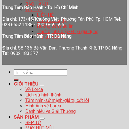
BẢO HÀNH
Trung Tâm Bảo Hành - Tp. Hồ Chí Minh
TIN TỨC
LIÊN HỆ
Địa chỉ:
173/45/Khuông Việt, Phường Tân Phú, Tp. HCM
Tel:
Tin tức công ty
028.6652.1188 - 0909.869.596
Hướng dẫn nấu ăn
Thiết bị nhà bếp- Điện gia dụng
Trung Tâm Bảo Hành - TP. Đà Nẵng
Tin tức báo chí
Địa chỉ:
Số 136 Bế Văn Đàn, Phường Thanh Khê, TP Đà Nẵng
Tel:
0902.183.377
Tìm
kiếm:
GIỚI THIỆU
Về Lorca
Lịch sử hình thành
Tầm nhìn-sứ mệnh-giá trị cốt lõi
Hình Ảnh về Lorca
Danh hiệu và Giải Thưởng
SẢN PHẨM
BẾP TỪ
MÁY HÚT MÙI