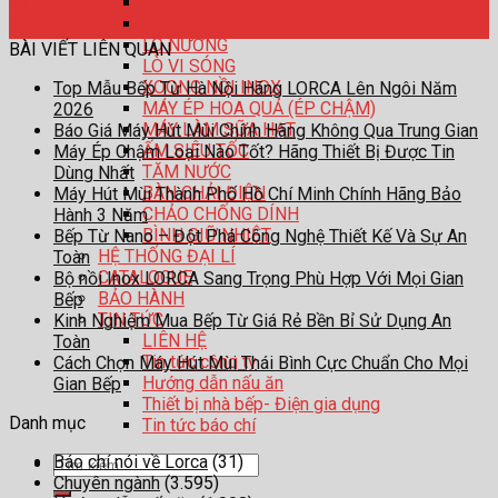
MÁY HÚT MÙI
12
MÁY RỬA BÁT
Th12
LÒ NƯỚNG
BÀI VIẾT LIÊN QUAN
LÒ VI SÓNG
XOONG NỒI INOX
Top Mẫu Bếp Từ Hà Nội Hãng LORCA Lên Ngôi Năm
MÁY ÉP HOA QUẢ (ÉP CHẬM)
2026
MÁY LÀM SỮA HẠT
Báo Giá Máy Hút Mùi Chính Hãng Không Qua Trung Gian
ẤM SIÊU TỐC
Máy Ép Chậm Loại Nào Tốt? Hãng Thiết Bị Được Tin
TĂM NƯỚC
Dùng Nhất
BÀN CHẢI ĐIỆN
Máy Hút Mùi Thành Phố Hồ Chí Minh Chính Hãng Bảo
CHẢO CHỐNG DÍNH
Hành 3 Năm
BÌNH GIỮ NHIỆT
Bếp Từ Nano – Đột Phá Công Nghệ Thiết Kế Và Sự An
HỆ THỐNG ĐẠI LÍ
Toàn
CATALOGUE
Bộ nồi Inox LORCA Sang Trọng Phù Hợp Với Mọi Gian
BẢO HÀNH
Bếp
TIN TỨC
Kinh Nghiệm Mua Bếp Từ Giá Rẻ Bền Bỉ Sử Dụng An
LIÊN HỆ
Toàn
Tin tức công ty
Cách Chọn Máy Hút Mùi Thái Bình Cực Chuẩn Cho Mọi
Hướng dẫn nấu ăn
Gian Bếp
Thiết bị nhà bếp- Điện gia dụng
Danh mục
Tin tức báo chí
Báo chí nói về Lorca
(31)
Tìm
Chuyên ngành
(3.595)
kiếm: