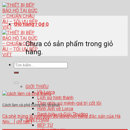
Skip
to
content
Giỏ hàng /
0
₫
0
Chưa có sản phẩm trong giỏ
hàng.
Tìm
kiếm:
GIỚI THIỆU
Về Lorca
Lịch sử hình thành
Tầm nhìn-sứ mệnh-giá trị cốt lõi
Cách làm cà phê trứng chỉ 10 phút
Hình Ảnh về Lorca
Danh hiệu và Giải Thưởng
Cà phê trứng là một món đồ uống nổi tiếng đặc sản của Hà
SẢN PHẨM
Nội.... [ chi tiết ]
BẾP TỪ