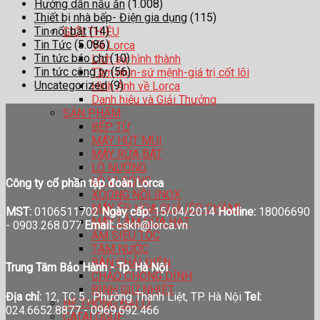
Hướng dẫn nấu ăn
(1.008)
Thiết bị nhà bếp- Điện gia dụng
(115)
Tin nổi bật
(14)
GIỚI THIỆU
Tin Tức
(5.086)
Về Lorca
Tin tức báo chí
(10)
Lịch sử hình thành
Tin tức công ty
(56)
Tầm nhìn-sứ mệnh-giá trị cốt lõi
Uncategorized
(9)
Hình Ảnh về Lorca
Danh hiệu và Giải Thưởng
SẢN PHẨM
BẾP TỪ
MÁY HÚT MÙI
MÁY RỬA BÁT
LÒ NƯỚNG
LÒ VI SÓNG
Công ty cổ phần tập đoàn Lorca
XOONG NỒI INOX
MÁY ÉP HOA QUẢ (ÉP CHẬM)
MST:
0106511702
Ngày cấp:
15/04/2014
Hotline:
18006690
MÁY LÀM SỮA HẠT
-
0903.268.077
Email:
cskh@lorca.vn
ẤM SIÊU TỐC
TĂM NƯỚC
BÀN CHẢI ĐIỆN
Trung Tâm Bảo Hành - Tp. Hà Nội
CHẢO CHỐNG DÍNH
BÌNH GIỮ NHIỆT
Địa chỉ:
12, TC 5 , Phường Thanh Liệt, TP. Hà Nội
Tel:
HỆ THỐNG ĐẠI LÍ
024.6652.8877 - 0969.692.466
CATALOGUE