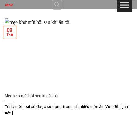
Skip
to
content
08
Th8
Mẹo khử mùi hôi sau khi ăn tỏi
Tỏi là một loại củ được sử dụng trong rất nhiều món ăn. Vừa để... [ chi
tiết ]