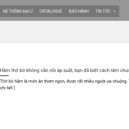
HỆ THỐNG ĐẠI LÍ
CATALOGUE
BẢO HÀNH
TIN TỨC
Hầm thịt bò không cần nồi áp suất, bạn đã biết cách làm chư
Thịt bò hầm là món ăn thơm ngon, được rất nhiều người ưa chuộng. Tu
chi tiết ]