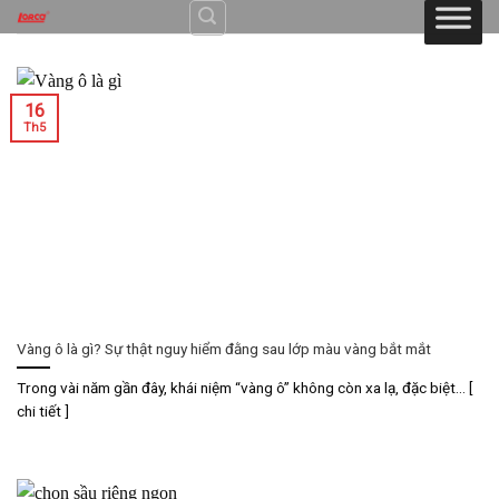
Skip
to
content
16
Th5
Vàng ô là gì? Sự thật nguy hiểm đằng sau lớp màu vàng bắt mắt
Trong vài năm gần đây, khái niệm “vàng ô” không còn xa lạ, đặc biệt... [
chi tiết ]