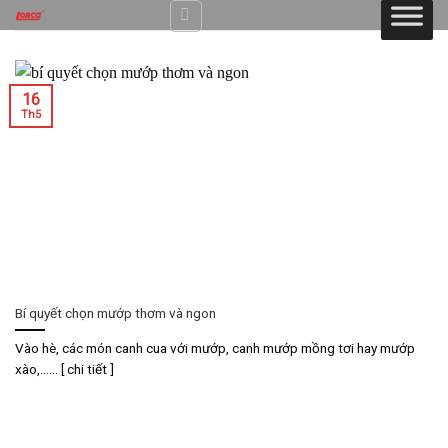
Skip
to
content
16
Th5
Bí quyết chọn mướp thơm và ngon
Vào hè, các món canh cua với mướp, canh mướp mồng tơi hay mướp
xào,…... [ chi tiết ]