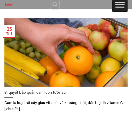
Skip
to
content
05
Th6
Bí quyết bảo quản cam luôn tươi lâu
Cam là loại trái cây giàu vitamin và khoáng chất, đặc biệt là vitamin C....
[ chi tiết ]