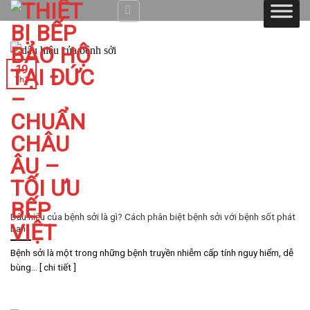
Skip
to
content
19
Th3
Dấu hiệu của bệnh sởi là gì? Cách phân biệt bệnh sởi với bệnh sốt phát
ban
Bệnh sởi là một trong những bệnh truyền nhiễm cấp tính nguy hiểm, dễ
bùng... [ chi tiết ]