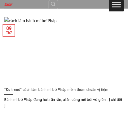
Skip
to
content
09
Th7
“Đu trend” cách làm bánh mì bơ Pháp mềm thơm chuẩn vị tiệm
Bánh mì bơ Pháp đang hot rần rần, ai ăn cũng mê bởi vỏ giòn... [ chi tiết
]