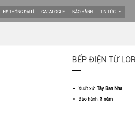
HỆ THỐNG ĐẠI LÍ
CATALOGUE
BẢO HÀNH
TIN TỨC
BẾP ĐIỆN TỪ LO
Xuất xứ:
Tây Ban Nha
Bảo hành:
3 năm