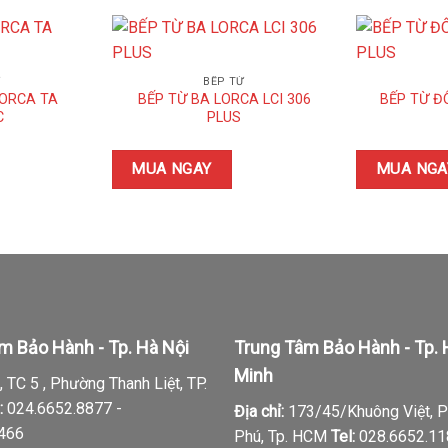
Ừ
BẾP TỪ
LORCA TA
BẾP TỪ BA LORCA LCI 306
BẾP TỪ ĐÔ
C
PLUS
MUA NGAY
MUA NGA
m Bảo Hành - Tp. Hà Nội
Trung Tâm Bảo Hành - Tp. 
Minh
 TC 5 , Phường Thanh Liệt, TP.
:
024.6652.8877 -
Địa chỉ:
173/45/Khuông Việt, 
.466
Phú, Tp. HCM
Tel:
028.6652.11