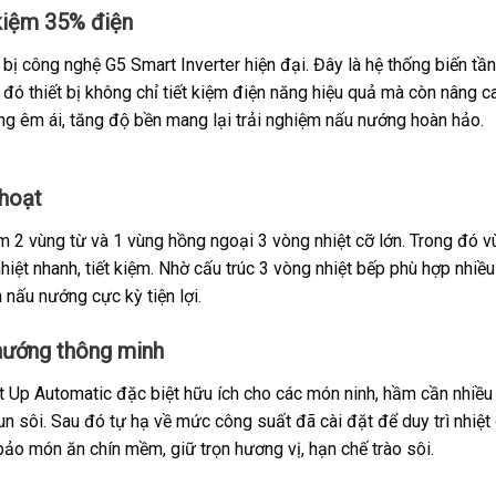
 kiệm 35% điện
 công nghệ G5 Smart Inverter hiện đại. Đây là hệ thống biến tần 
ờ đó thiết bị không chỉ tiết kiệm điện năng hiệu quả mà còn nâng
g êm ái, tăng độ bền mang lại trải nghiệm nấu nướng hoàn hảo.
 hoạt
 2 vùng từ và 1 vùng hồng ngoại 3 vòng nhiệt cỡ lớn. Trong đó vù
iệt nhanh, tiết kiệm. Nhờ cấu trúc 3 vòng nhiệt bếp phù hợp nhiều 
 nấu nướng cực kỳ tiện lợi.
nướng thông minh
Up Automatic đặc biệt hữu ích cho các món ninh, hầm cần nhiều t
un sôi. Sau đó tự hạ về mức công suất đã cài đặt để duy trì nhiệ
 bảo món ăn chín mềm, giữ trọn hương vị, hạn chế trào sôi.