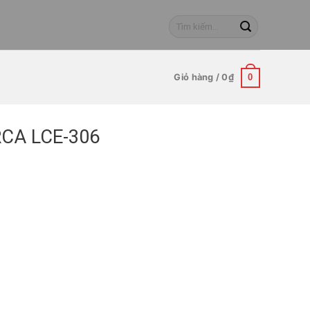
Tìm
kiếm:
Giỏ hàng /
0
₫
0
RCA LCE-306