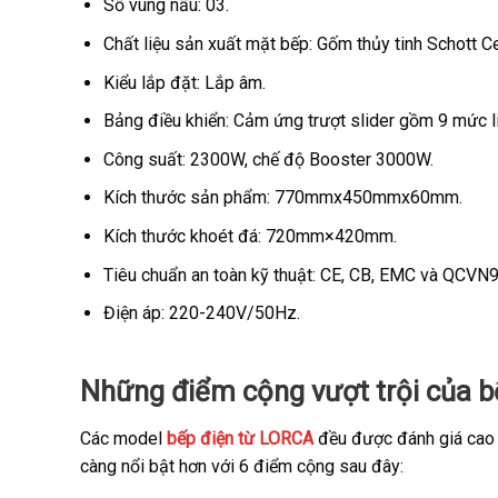
Số vùng nấu: 03.
Chất liệu sản xuất mặt bếp: Gốm thủy tinh Schott Ce
Kiểu lắp đặt: Lắp âm.
Bảng điều khiển: Cảm ứng trượt slider gồm 9 mức li
Công suất: 2300W, chế độ Booster 3000W.
Kích thước sản phẩm: 770mmx450mmx60mm.
Kích thước khoét đá: 720mm×420mm.
Tiêu chuẩn an toàn
kỹ thuật: CE, CB, EMC và QCVN9
Điện áp: 220-240V/50Hz.
Những điểm cộng vượt trội của 
Các model
bếp điện từ LORCA
đều được đánh giá cao 
càng nổi bật hơn với 6 điểm cộng sau đây: