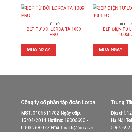
BẾP TỪ
BẾP T
BẾP TỪ ĐÔI LORCA TA 1009
BẾP ĐIỆN TỪ 
PRO
1006E
MUA NGAY
MUA NGAY
Công ty cổ phần tập đoàn Lorca
Trung Tâ
MST:
0106511702
Ngày cấp:
Địa chỉ:
12,
15/04/2014
Hotline:
18006690 -
Hà Nội
Tel
0903.268.077
Email:
cskh@lorca.vn
0969.692