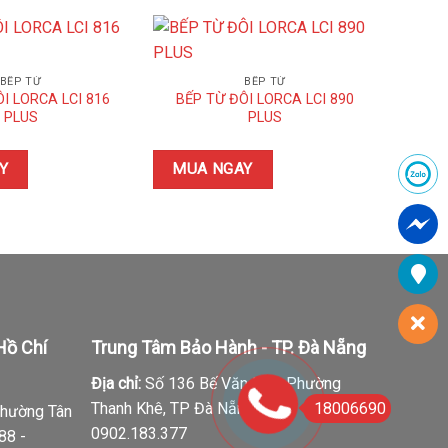
BẾP TỪ
BẾP TỪ
I LORCA LCI 816
BẾP TỪ ĐÔI LORCA LCI 890
BẾP
PLUS
PLUS
Y
MUA NGAY
MUA
Hồ Chí
Trung Tâm Bảo Hành - TP. Đà Nẵng
Địa chỉ:
Số 136 Bế Văn Đàn, Phường
18006690
Thanh Khê, TP Đà Nẵng
Tel:
Phường Tân
0902.183.377
88 -