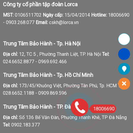
Công ty cổ phần tập đoàn Lorca
MST:
0106511702
Ngày cấp:
15/04/2014
Hotline:
18006690
-
0903.268.077
Email:
cskh@lorca.vn
Trung Tâm Bảo Hành - Tp. Hà Nội
Địa chỉ:
12, TC 5 , Phường Thanh Liệt, TP. Hà Nội
Tel:
024.6652.8877 - 0969.692.466
Trung Tâm Bảo Hành - Tp. Hồ Chí Minh
Địa chỉ:
173/45/Khuông Việt, Phường Tân Phú, Tp. HCM
Tel:
028.6652.1188 - 0909.869.596
Trung Tâm Bảo Hành - TP. Đà Nẵng
18006690
Địa chỉ:
Số 136 Bế Văn Đàn, Phường Thanh Khê, TP Đà Nẵng
Tel:
0902.183.377