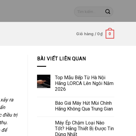
Tìm
kiếm:
Giỏ hàng /
0
₫
0
BÀI VIẾT LIÊN QUAN
Top Mẫu Bếp Từ Hà Nội
Hãng LORCA Lên Ngôi Năm
2026
 xảy ra
Báo Giá Máy Hút Mùi Chính
uẩn
Hãng Không Qua Trung Gian
 điều trị
thụ.
Máy Ép Chậm Loại Nào
Tốt? Hãng Thiết Bị Được Tin
 để
Dùng Nhất