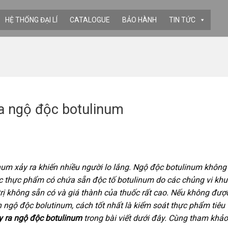
HỆ THỐNG ĐẠI LÍ
CATALOGUE
BẢO HÀNH
TIN TỨC
a ngộ độc botulinum
inum xảy ra khiến nhiều người lo lắng. Ngộ độc botulinum không
các thực phẩm có chứa sẵn độc tố botulinum do các chủng vi kh
trị không sẵn có và giá thành của thuốc rất cao. Nếu không được
nh ngộ độc bolutinum, cách tốt nhất là kiểm soát thực phẩm tiêu 
 ra ngộ độc botulinum
trong bài viết dưới đây. Cùng tham khảo