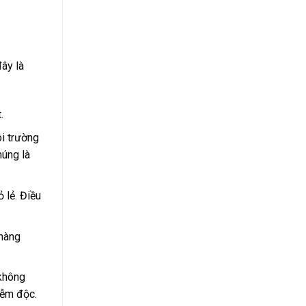
ây là
t.
ôi trường
húng là
 lẻ. Điều
 hàng
 không
iễm độc.