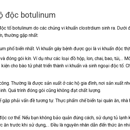
ộ độc botulinum
ộc tố botulinum do các chủng vi khuẩn clostrdium sinh ra. Dưới đ
n, thường gặp nhất:
um phổ biến nhất. Vi khuẩn gây bệnh được gọi là vi khuẩn độc thị
đóng gói kín. Ví dụ như các loại đồ hộp, lon, chai, bao, túi,… M
iện cho bào tử phát triển thành vi khuẩn và sinh ngoại độc tố. C
ông. Thường là được sản xuất ở các hộ gia đình, nơi sản xuất nhỏ
nh. Quá trình đóng gói cũng không đạt chất lượng.
gặp phải vấn đề tương tự. Thực phẩm chế biến tại quán ăn, nhà
độc cơ thể. Nếu bạn không bảo quản đúng cách, sử dụng tủ lạnh
hức ăn trước khi sử dụng,… Đều là nguyên nhân dẫn đến thức ăn nh