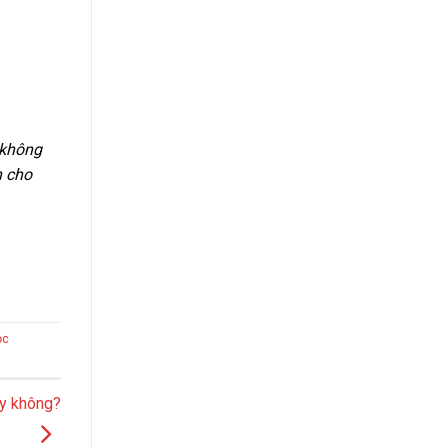
 không
h cho
ộc
ay không?