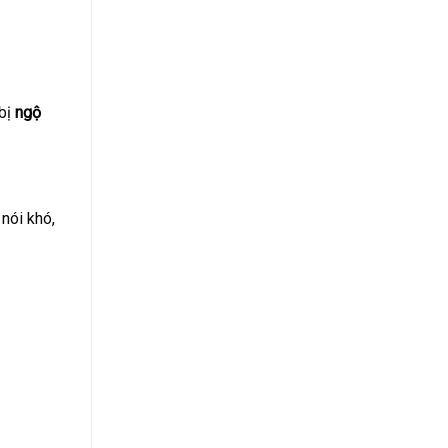
 bị
ngộ
nói khó,