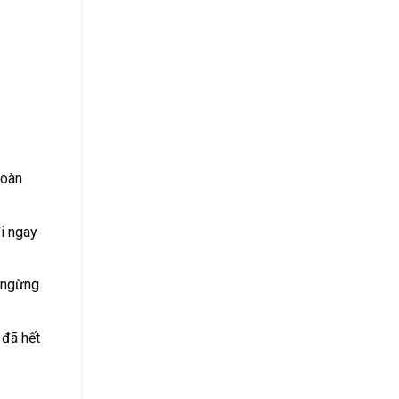
toàn
i ngay
 ngừng
 đã hết