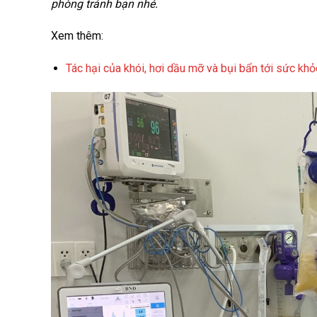
phòng tránh bạn nhé.
Xem thêm:
Tác hại của khói, hơi dầu mỡ và bụi bẩn tới sức khỏ