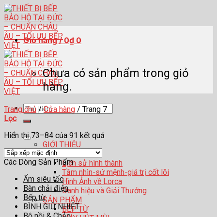
Skip
to
content
Giỏ hàng /
0
₫
0
Chưa có sản phẩm trong giỏ
hàng.
Tìm
Trang chủ
/
Cửa hàng
/
Trang 7
kiếm:
Lọc
Hiển thị 73–84 của 91 kết quả
GIỚI THIỆU
Về Lorca
Các Dòng Sản Phẩm
Lịch sử hình thành
Tầm nhìn-sứ mệnh-giá trị cốt lõi
Ấm siêu tốc
Hình Ảnh về Lorca
Bàn chải điện
Danh hiệu và Giải Thưởng
Bếp từ
SẢN PHẨM
BÌNH GIỮ NHIỆT
BẾP TỪ
Bộ nồi & Chảo