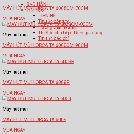
BẢO HÀNH
MÁY HÚT MÙI LORCA TA 6008CM-70CM
TIN TỨC
LIÊN HỆ
MUA NGAY
Tin tức công ty
Hướng dẫn nấu ăn
Thiết bị nhà bếp- Điện gia dụng
Máy hút mùi
Tin tức báo chí
MÁY HÚT MÙI LORCA TA 6008CM-90CM
MUA NGAY
Máy hút mùi
MÁY HÚT MÙI LORCA TA 6008P
MUA NGAY
Máy hút mùi
MÁY HÚT MÙI LORCA TA 6009
MUA NGAY