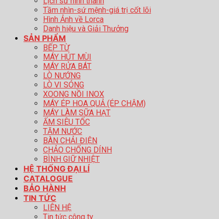
Lịch sử hình thành
Tầm nhìn-sứ mệnh-giá trị cốt lõi
Hình Ảnh về Lorca
Danh hiệu và Giải Thưởng
SẢN PHẨM
BẾP TỪ
MÁY HÚT MÙI
MÁY RỬA BÁT
LÒ NƯỚNG
LÒ VI SÓNG
XOONG NỒI INOX
MÁY ÉP HOA QUẢ (ÉP CHẬM)
MÁY LÀM SỮA HẠT
ẤM SIÊU TỐC
TĂM NƯỚC
BÀN CHẢI ĐIỆN
CHẢO CHỐNG DÍNH
BÌNH GIỮ NHIỆT
HỆ THỐNG ĐẠI LÍ
CATALOGUE
BẢO HÀNH
TIN TỨC
LIÊN HỆ
Tin tức công ty