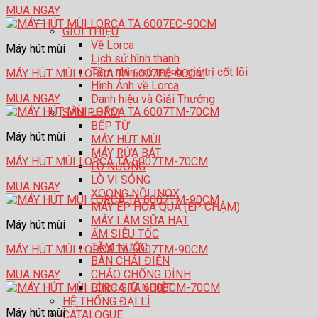
MUA NGAY
GIỚI THIỆU
Về Lorca
Máy hút mùi
Lịch sử hình thành
Tầm nhìn-sứ mệnh-giá trị cốt lõi
MÁY HÚT MÙI LORCA TA 6007EC-90CM
Hình Ảnh về Lorca
MUA NGAY
Danh hiệu và Giải Thưởng
SẢN PHẨM
BẾP TỪ
Máy hút mùi
MÁY HÚT MÙI
MÁY RỬA BÁT
MÁY HÚT MÙI LORCA TA 6007TM-70CM
LÒ NƯỚNG
LÒ VI SÓNG
MUA NGAY
XOONG NỒI INOX
MÁY ÉP HOA QUẢ (ÉP CHẬM)
MÁY LÀM SỮA HẠT
Máy hút mùi
ẤM SIÊU TỐC
TĂM NƯỚC
MÁY HÚT MÙI LORCA TA 6007TM-90CM
BÀN CHẢI ĐIỆN
CHẢO CHỐNG DÍNH
MUA NGAY
BÌNH GIỮ NHIỆT
HỆ THỐNG ĐẠI LÍ
Máy hút mùi
CATALOGUE