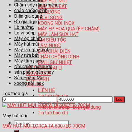
MÁY HÚT MÙI
Chăm sóc răng miệng
MÁY RỬA BÁT
chảo chống dính
LÒ NƯỚNG
Điện gia dụng
LÒ VI SÓNG
Đồ gia dụng
XOONG NỒI INOX
Lò nướng
MÁY ÉP HOA QUẢ (ÉP CHẬM)
Lò vi sóng
MÁY LÀM SỮA HẠT
Máy ép chậm
ẤM SIÊU TỐC
Máy hút mùi
TĂM NƯỚC
Máy làm sữa hạt
BÀN CHẢI ĐIỆN
Máy rửa bát
CHẢO CHỐNG DÍNH
Máy tăm nước
BÌNH GIỮ NHIỆT
Nồi chiên hơi nước
HỆ THỐNG ĐẠI LÍ
sản phầm bán chạy
CATALOGUE
Sản Phẩm Mới
BẢO HÀNH
xoong nồi inox
TIN TỨC
LIÊN HỆ
Lọc theo giá
Tin tức công ty
Giá
Giá
Lọc
Hướng dẫn nấu ăn
tối
tối
Thiết bị nhà bếp- Điện gia dụng
thiểu
đa
Tin tức báo chí
Máy hút mùi
Tìm
MÁY HÚT MÙI LORCA TA 6007EC-70CM
kiếm: