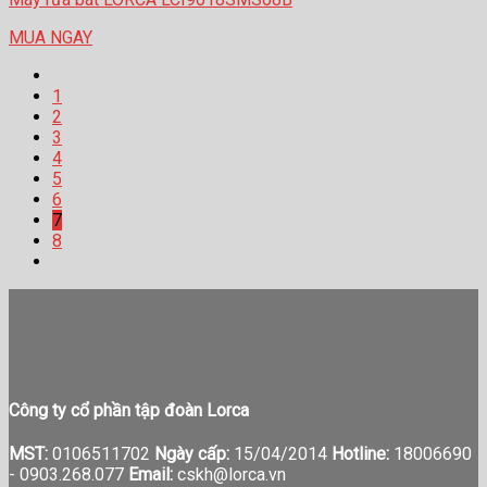
MUA NGAY
1
2
3
4
5
6
7
8
Công ty cổ phần tập đoàn Lorca
MST:
0106511702
Ngày cấp:
15/04/2014
Hotline:
18006690
-
0903.268.077
Email:
cskh@lorca.vn