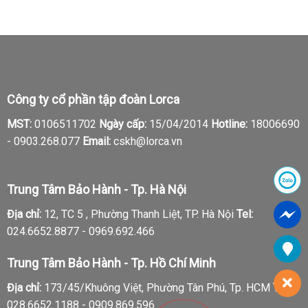
Công ty cổ phần tập đoàn Lorca
MST:
0106511702
Ngày cấp:
15/04/2014
Hotline:
18006690
-
0903.268.077
Email:
cskh@lorca.vn
Trung Tâm Bảo Hành - Tp. Hà Nội
Địa chỉ:
12, TC 5 , Phường Thanh Liệt, TP. Hà Nội
Tel:
024.6652.8877 - 0969.692.466
Trung Tâm Bảo Hành - Tp. Hồ Chí Minh
Địa chỉ:
173/45/Khuông Việt, Phường Tân Phú, Tp. HCM
Tel:
028.6652.1188 - 0909.869.596