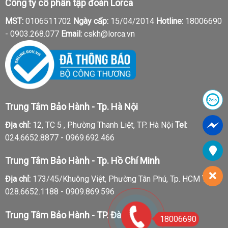
Công ty cổ phần tập đoàn Lorca
MST:
0106511702
Ngày cấp:
15/04/2014
Hotline:
18006690
-
0903.268.077
Email:
cskh@lorca.vn
Trung Tâm Bảo Hành - Tp. Hà Nội
Địa chỉ:
12, TC 5 , Phường Thanh Liệt, TP. Hà Nội
Tel:
024.6652.8877 - 0969.692.466
Trung Tâm Bảo Hành - Tp. Hồ Chí Minh
Địa chỉ:
173/45/Khuông Việt, Phường Tân Phú, Tp. HCM
Tel:
028.6652.1188 - 0909.869.596
Trung Tâm Bảo Hành - TP. Đà Nẵng
18006690