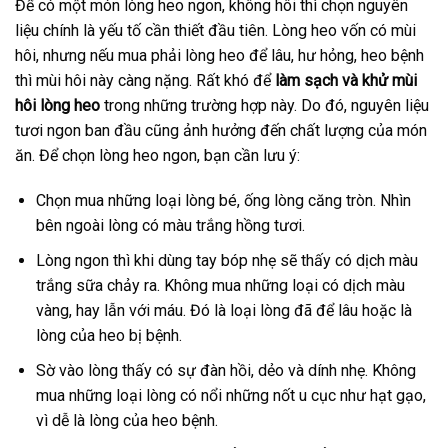
Để có một món lòng heo ngon, không hôi thì chọn nguyên
liệu chính là yếu tố cần thiết đầu tiên. Lòng heo vốn có mùi
hôi, nhưng nếu mua phải lòng heo để lâu, hư hỏng, heo bệnh
thì mùi hôi này càng nặng. Rất khó để
làm sạch và khử mùi
hôi lòng heo
trong những trường hợp này. Do đó, nguyên liệu
tươi ngon ban đầu cũng ảnh hưởng đến chất lượng của món
ăn. Để chọn lòng heo ngon, bạn cần lưu ý:
Chọn mua những loại lòng bé, ống lòng căng tròn. Nhìn
bên ngoài lòng có màu trắng hồng tươi.
Lòng ngon thì khi dùng tay bóp nhẹ sẽ thấy có dịch màu
trắng sữa chảy ra. Không mua những loại có dịch màu
vàng, hay lẫn với máu. Đó là loại lòng đã để lâu hoặc là
lòng của heo bị bệnh.
Sờ vào lòng thấy có sự đàn hồi, dẻo và dính nhẹ. Không
mua những loại lòng có nổi những nốt u cục như hạt gạo,
vì dễ là lòng của heo bệnh.