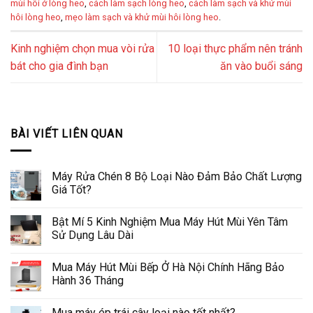
mùi hôi ở lòng heo
,
cách làm sạch lòng heo
,
cách làm sạch và khử mùi
hôi lòng heo
,
mẹo làm sạch và khử mùi hôi lòng heo
.
Kinh nghiệm chọn mua vòi rửa
10 loại thực phẩm nên tránh
bát cho gia đình bạn
ăn vào buổi sáng
BÀI VIẾT LIÊN QUAN
Máy Rửa Chén 8 Bộ Loại Nào Đảm Bảo Chất Lượng
Giá Tốt?
Bật Mí 5 Kinh Nghiệm Mua Máy Hút Mùi Yên Tâm
Sử Dụng Lâu Dài
Mua Máy Hút Mùi Bếp Ở Hà Nội Chính Hãng Bảo
Hành 36 Tháng
Mua máy ép trái cây loại nào tốt nhất?