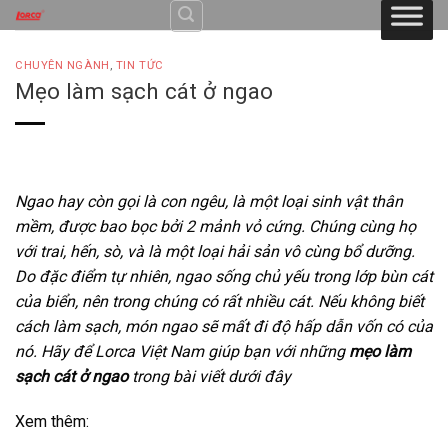
Skip
to
content
CHUYÊN NGÀNH
,
TIN TỨC
Mẹo làm sạch cát ở ngao
Ngao hay còn gọi là con ngêu, là một loại sinh vật thân
mềm, được bao bọc bởi 2 mảnh vỏ cứng. Chúng cùng họ
với trai, hến, sò, và là một loại hải sản vô cùng bổ dưỡng.
Do đặc điểm tự nhiên, ngao sống chủ yếu trong lớp bùn cát
của biển, nên trong chúng có rất nhiều cát. Nếu không biết
cách làm sạch, món ngao sẽ mất đi độ hấp dẫn vốn có của
nó. Hãy để Lorca Việt Nam giúp bạn với những
mẹo làm
sạch cát ở ngao
trong bài viết dưới đây
Xem thêm: