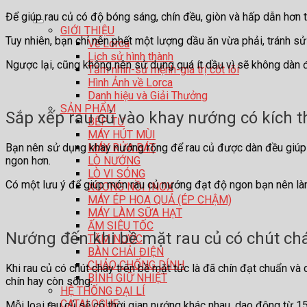
Để giúp rau củ có độ bóng sáng, chín đều, giòn và hấp dẫn hơn 
GIỚI THIỆU
Tuy nhiên, bạn chỉ nên phết một lượng dầu ăn vừa phải, tránh s
Về Lorca
Lịch sử hình thành
Ngược lại, cũng không nên sử dụng quá ít dầu vì sẽ không dàn 
Tầm nhìn-sứ mệnh-giá trị cốt lõi
Hình Ảnh về Lorca
Danh hiệu và Giải Thưởng
SẢN PHẨM
Sắp xếp rau củ vào khay nướng có kích t
BẾP TỪ
MÁY HÚT MÙI
MÁY RỬA BÁT
Bạn nên sử dụng khay nướng rộng để rau củ được dàn đều giúp tăn
LÒ NƯỚNG
ngon hơn.
LÒ VI SÓNG
Có một lưu ý để giúp món rau củ nướng đạt độ ngon bạn nên l
XOONG NỒI INOX
MÁY ÉP HOA QUẢ (ÉP CHẬM)
MÁY LÀM SỮA HẠT
ẤM SIÊU TỐC
Nướng đến khi bề mặt rau củ có chút ch
TĂM NƯỚC
BÀN CHẢI ĐIỆN
CHẢO CHỐNG DÍNH
Khi rau củ có chút cháy trên bề mặt tức là đã chín đạt chuẩn và
BÌNH GIỮ NHIỆT
chín hay còn sống.
HỆ THỐNG ĐẠI LÍ
CATALOGUE
Mỗi loại rau củ sẽ có thời gian nướng khác nhau, dao động từ 1