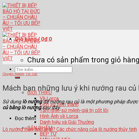
Skip
to
content
Giỏ hàng /
0
₫
0
Chưa có sản phẩm trong giỏ hàng
Tìm
Chuyên ngành
,
Tin Tức
kiếm:
Mách bạn những lưu ý khi nướng rau củ
GIỚI THIỆU
Về Lorca
Sử dụng
lò nướng
để nướng rau củ là một phương pháp được 
Lịch sử hình thành
củ bằng lò nướng
sau đây.
Tầm nhìn-sứ mệnh-giá trị cốt lõi
Hình Ảnh về Lorca
Đọc thêm:
Danh hiệu và Giải Thưởng
SẢN PHẨM
Lò nướng thủy tinh là gì? Các chức năng của lò nướng thủy tinh
BẾP TỪ