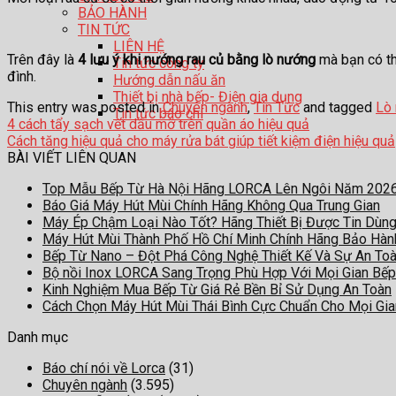
BẢO HÀNH
TIN TỨC
LIÊN HỆ
Trên đây là
4 lưu ý khi nướng rau củ bằng lò nướng
mà bạn có th
Tin tức công ty
đình.
Hướng dẫn nấu ăn
Thiết bị nhà bếp- Điện gia dụng
This entry was posted in
Chuyên ngành
,
Tin Tức
and tagged
Lò
Tin tức báo chí
4 cách tẩy sạch vết dầu mỡ trên quần áo hiệu quả
Cách tăng hiệu quả cho máy rửa bát giúp tiết kiệm điện hiệu quả
BÀI VIẾT LIÊN QUAN
Top Mẫu Bếp Từ Hà Nội Hãng LORCA Lên Ngôi Năm 202
Báo Giá Máy Hút Mùi Chính Hãng Không Qua Trung Gian
Máy Ép Chậm Loại Nào Tốt? Hãng Thiết Bị Được Tin Dùn
Máy Hút Mùi Thành Phố Hồ Chí Minh Chính Hãng Bảo Hà
Bếp Từ Nano – Đột Phá Công Nghệ Thiết Kế Và Sự An To
Bộ nồi Inox LORCA Sang Trọng Phù Hợp Với Mọi Gian Bếp
Kinh Nghiệm Mua Bếp Từ Giá Rẻ Bền Bỉ Sử Dụng An Toàn
Cách Chọn Máy Hút Mùi Thái Bình Cực Chuẩn Cho Mọi Gi
Danh mục
Báo chí nói về Lorca
(31)
Chuyên ngành
(3.595)