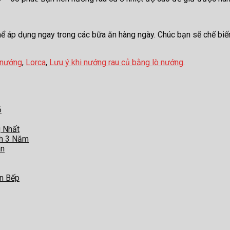
ể áp dụng ngay trong các bữa ăn hàng ngày. Chúc bạn sẽ chế bi
 nướng
,
Lorca
,
Lưu ý khi nướng rau củ bằng lò nướng
.
6
g Nhất
nh 3 Năm
àn
an Bếp