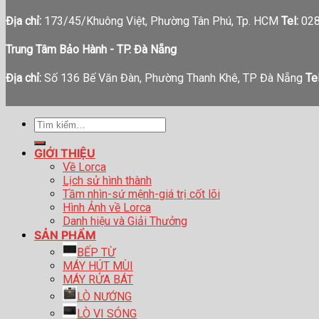
Địa chỉ:
173/45/Khuông Việt, Phường Tân Phú, Tp. HCM
Tel:
028
Trung Tâm Bảo Hành - TP. Đà Nẵng
Địa chỉ:
Số 136 Bế Văn Đàn, Phường Thanh Khê, TP Đà Nẵng
Tel
Tìm
kiếm:
GIỚI THIỆU
Về Lorca
Lịch sử hình thành
Tầm nhìn-sứ mệnh-giá trị cốt lõi
Hình Ảnh về Lorca
Danh hiệu và Giải Thưởng
SẢN PHẨM
BẾP TỪ
MÁY HÚT MÙI
MÁY RỬA BÁT
LÒ NƯỚNG
LÒ VI SÓNG