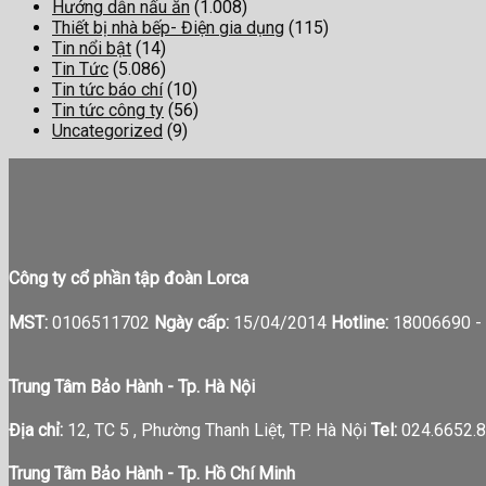
Hướng dẫn nấu ăn
(1.008)
Thiết bị nhà bếp- Điện gia dụng
(115)
Tin nổi bật
(14)
Tin Tức
(5.086)
Tin tức báo chí
(10)
Tin tức công ty
(56)
Uncategorized
(9)
Công ty cổ phần tập đoàn Lorca
MST:
0106511702
Ngày cấp:
15/04/2014
Hotline:
18006690 -
Trung Tâm Bảo Hành - Tp. Hà Nội
Địa chỉ:
12, TC 5 , Phường Thanh Liệt, TP. Hà Nội
Tel:
024.6652.8
Trung Tâm Bảo Hành - Tp. Hồ Chí Minh