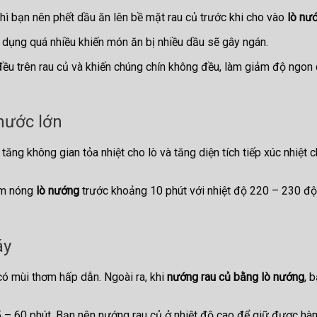
thì bạn nên phết dầu ăn lên bề mặt rau củ trước khi cho vào
lò nư
ử dụng quá nhiều khiến món ăn bị nhiều dầu sẽ gây ngán.
đều trên rau củ và khiến chúng chín không đều, làm giảm độ ngon
hước lớn
g không gian tỏa nhiệt cho lò và tăng diện tích tiếp xúc nhiệt c
àm nóng
lò nướng
trước khoảng 10 phút với nhiệt độ 220 – 230 độ 
áy
 có mùi thơm hấp dẫn. Ngoài ra, khi
nướng rau củ bằng lò nướng
, 
5 – 60 phút. Bạn nên nướng rau củ ở nhiệt độ cao để giữ được hà