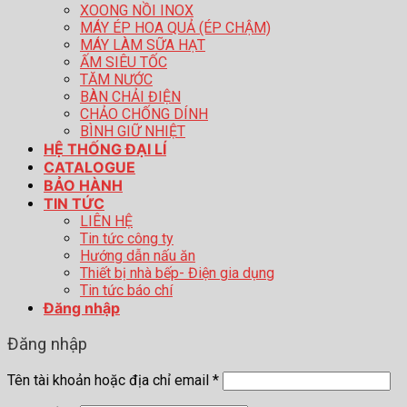
XOONG NỒI INOX
MÁY ÉP HOA QUẢ (ÉP CHẬM)
MÁY LÀM SỮA HẠT
ẤM SIÊU TỐC
TĂM NƯỚC
BÀN CHẢI ĐIỆN
CHẢO CHỐNG DÍNH
BÌNH GIỮ NHIỆT
HỆ THỐNG ĐẠI LÍ
CATALOGUE
BẢO HÀNH
TIN TỨC
LIÊN HỆ
Tin tức công ty
Hướng dẫn nấu ăn
Thiết bị nhà bếp- Điện gia dụng
Tin tức báo chí
Đăng nhập
Đăng nhập
Tên tài khoản hoặc địa chỉ email
*