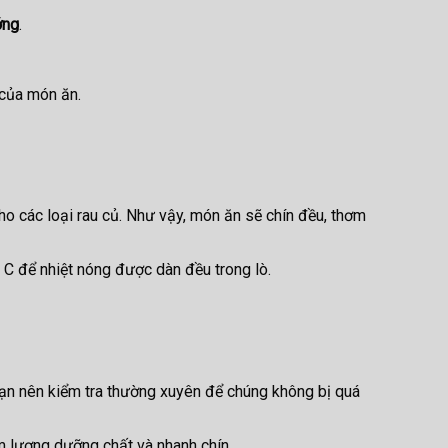
ớng
.
 của món ăn.
ho các loại rau củ. Như vậy, món ăn sẽ chín đều, thơm
C để nhiệt nóng được dàn đều trong lò.
bạn nên kiểm tra thường xuyên để chúng không bị quá
m lượng dưỡng chất và nhanh chín.