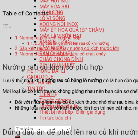
MÁY HÚT MÙI
MÁY RỬA BÁT
LÒ NƯỚNG
Table of Contents
LÒ VI SÓNG
XOONG NỒI INOX
MÁY ÉP HOA QUẢ (ÉP CHẬM)
MÁY LÀM SỮA HẠT
Nướng rau củ kích cỡ phù hợp
ẤM SIÊU TỐC
Dùng dầu ăn để phết lên rau củ khi nướng
TĂM NƯỚC
Sắp xếp rau củ vào khay nướng có kích thước lớn
BÀN CHẢI ĐIỆN
Nướng đến khi bề mặt rau củ có chút cháy
CHẢO CHỐNG DÍNH
BÌNH GIỮ NHIỆT
Nướng rau củ kích cỡ phù hợp
HỆ THỐNG ĐẠI LÍ
CATALOGUE
Lưu ý thứ nhất khi
nướng rau củ bằng lò nướng
đó là bạn cần qu
BẢO HÀNH
TIN TỨC
Mỗi loại sẽ có kích thước không giống nhau nên bạn cần sơ chế
LIÊN HỆ
Tin tức công ty
Đối với những loại rau củ có kích thước nhỏ như rau bina, k
Hướng dẫn nấu ăn
Những loại rau củ có kích thước lớn hơn thì nên cắt nhỏ, 
Thiết bị nhà bếp- Điện gia dụng
Tin tức báo chí
Tìm
Dùng dầu ăn để phết lên rau củ khi nướ
kiếm: