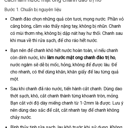
Bước 1. Chuẩn bị nguyên liệu
Chanh đào chọn những quả còn tươi, mọng nước. Phần vỏ
căng bóng, cầm vào thấy nặng tay, không bị nhũn. Chanh
có mùi thơm nhẹ, không bị dập nát hay hư thối. Chanh sau
khi mua về thì rửa sạch, để cho ráo hết nước.
Bạn nên để chanh khô hết nước hoàn toàn, vì nếu chanh
còn dính nước, khi
làm nước mật ong chanh đào trị ho
,
nước ngâm sẽ dễ bị mốc, hỏng, không để được lâu. Để
cho nhanh, có thể dùng khăn, khăn giấy để lau từng quả
một.
Sau khi chanh đã ráo nước, tiến hành cắt chanh. Dùng dao
thớt sạch, khô, cắt chanh thành từng khoanh tròn, mỏng.
Bạn cắt với độ dày miếng chanh từ 1-2mm là được. Lưu ý
nên dùng dao sắc để cắt, cắt nhanh tay để chanh không
chảy nước.
Bình thủy tinh rửa sạch, lau khô trước khi sử dụng. Không