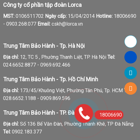
Công ty cổ phần tập đoàn Lorca
MST:
0106511702
Ngày cấp:
15/04/2014
Hotline:
18006690
-
0903.268.077
Email:
cskh@lorca.vn
Trung Tâm Bảo Hành - Tp. Hà Nội
Địa chỉ:
12, TC 5 , Phường Thanh Liệt, TP. Hà Nội
Tel:
024.6652.8877 - 0969.692.466
Trung Tâm Bảo Hành - Tp. Hồ Chí Minh
Địa chỉ:
173/45/Khuông Việt, Phường Tân Phú, Tp. HCM
Tel:
028.6652.1188 - 0909.869.596
Trung Tâm Bảo Hành - TP. Đà Nẵng
18006690
Địa chỉ:
Số 136 Bế Văn Đàn, Phường Thanh Khê, TP Đà Nẵng
Tel:
0902.183.377