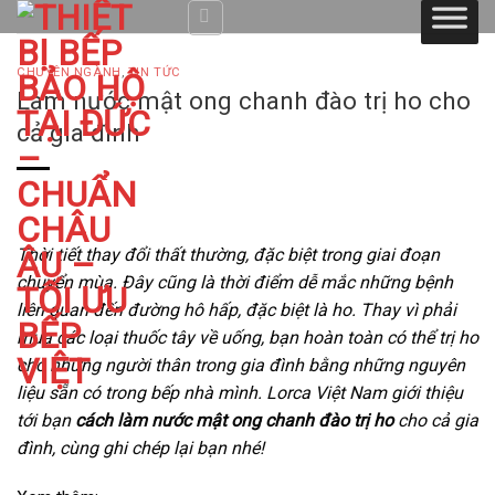
Skip
to
content
CHUYÊN NGÀNH
,
TIN TỨC
Làm nước mật ong chanh đào trị ho cho
cả gia đình
Thời tiết thay đổi thất thường, đặc biệt trong giai đoạn
chuyển mùa. Đây cũng là thời điểm dễ mắc những bệnh
liên quan đến đường hô hấp, đặc biệt là ho. Thay vì phải
mua các loại thuốc tây về uống, bạn hoàn toàn có thể trị ho
cho những người thân trong gia đình bằng những nguyên
liệu sẵn có trong bếp nhà mình. Lorca Việt Nam giới thiệu
tới bạn
cách làm nước mật ong chanh đào trị ho
cho cả gia
đình, cùng ghi chép lại bạn nhé!