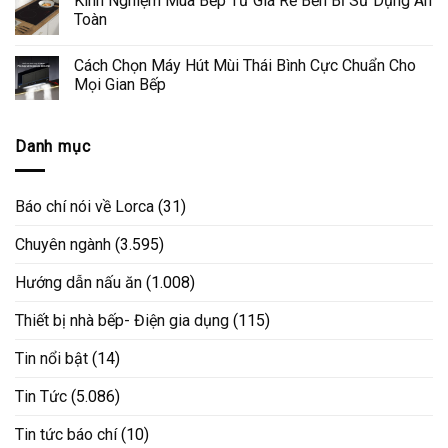
Kinh Nghiệm Mua Bếp Từ Giá Rẻ Bền Bỉ Sử Dụng An
Toàn
Cách Chọn Máy Hút Mùi Thái Bình Cực Chuẩn Cho
Mọi Gian Bếp
Danh mục
Báo chí nói về Lorca
(31)
Chuyên ngành
(3.595)
Hướng dẫn nấu ăn
(1.008)
Thiết bị nhà bếp- Điện gia dụng
(115)
Tin nổi bật
(14)
Tin Tức
(5.086)
Tin tức báo chí
(10)