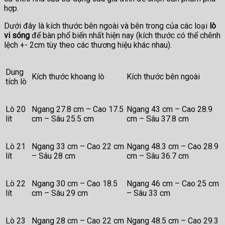
hợp.
Dưới đây là kích thước bên ngoài và bên trong của các loại
lò
vi sóng
để bàn phổ biến nhất hiện nay (kích thước có thể chênh
lệch +- 2cm tùy theo các thương hiệu khác nhau).
Dung
Kích thước khoang lò
Kích thước bên ngoài
tích lò
Lò 20
Ngang 27.8 cm – Cao 17.5
Ngang 43 cm – Cao 28.9
lít
cm – Sâu 25.5 cm
cm – Sâu 37.8 cm
Lò 21
Ngang 33 cm – Cao 22 cm
Ngang 48.3 cm – Cao 28.9
lít
– Sâu 28 cm
cm – Sâu 36.7 cm
Lò 22
Ngang 30 cm – Cao 18.5
Ngang 46 cm – Cao 25 cm
lít
cm – Sâu 29 cm
– Sâu 33 cm
Lò 23
Ngang 28 cm – Cao 22 cm
Ngang 48.5 cm – Cao 29.3