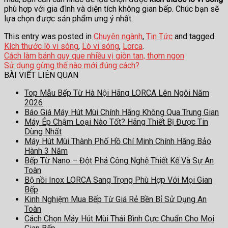
phù hợp với gia đình và diện tích không gian bếp. Chúc bạn sẽ
lựa chọn được sản phẩm ưng ý nhất.
This entry was posted in
Chuyên ngành
,
Tin Tức
and tagged
Kích thước lò vi sóng
,
Lò vi sóng
,
Lorca
.
Cách làm bánh quy que nhiều vị giòn tan, thơm ngon
Sử dụng gừng thế nào mới đúng cách?
BÀI VIẾT LIÊN QUAN
Top Mẫu Bếp Từ Hà Nội Hãng LORCA Lên Ngôi Năm
2026
Báo Giá Máy Hút Mùi Chính Hãng Không Qua Trung Gian
Máy Ép Chậm Loại Nào Tốt? Hãng Thiết Bị Được Tin
Dùng Nhất
Máy Hút Mùi Thành Phố Hồ Chí Minh Chính Hãng Bảo
Hành 3 Năm
Bếp Từ Nano – Đột Phá Công Nghệ Thiết Kế Và Sự An
Toàn
Bộ nồi Inox LORCA Sang Trọng Phù Hợp Với Mọi Gian
Bếp
Kinh Nghiệm Mua Bếp Từ Giá Rẻ Bền Bỉ Sử Dụng An
Toàn
Cách Chọn Máy Hút Mùi Thái Bình Cực Chuẩn Cho Mọi