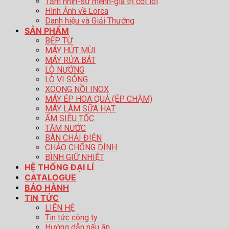
Tầm nhìn-sứ mệnh-giá trị cốt lõi
Hình Ảnh về Lorca
Danh hiệu và Giải Thưởng
SẢN PHẨM
BẾP TỪ
MÁY HÚT MÙI
MÁY RỬA BÁT
LÒ NƯỚNG
LÒ VI SÓNG
XOONG NỒI INOX
MÁY ÉP HOA QUẢ (ÉP CHẬM)
MÁY LÀM SỮA HẠT
ẤM SIÊU TỐC
TĂM NƯỚC
BÀN CHẢI ĐIỆN
CHẢO CHỐNG DÍNH
BÌNH GIỮ NHIỆT
HỆ THỐNG ĐẠI LÍ
CATALOGUE
BẢO HÀNH
TIN TỨC
LIÊN HỆ
Tin tức công ty
Hướng dẫn nấu ăn