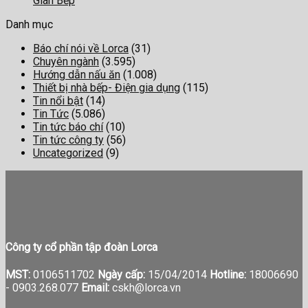
Gian Bếp
Danh mục
Báo chí nói về Lorca
(31)
Chuyên ngành
(3.595)
Hướng dẫn nấu ăn
(1.008)
Thiết bị nhà bếp- Điện gia dụng
(115)
Tin nổi bật
(14)
Tin Tức
(5.086)
Tin tức báo chí
(10)
Tin tức công ty
(56)
Uncategorized
(9)
Công ty cổ phần tập đoàn Lorca
MST:
0106511702
Ngày cấp:
15/04/2014
Hotline:
18006690
-
0903.268.077
Email:
cskh@lorca.vn