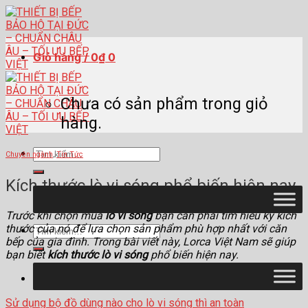
Skip
to
content
Giỏ hàng /
0
₫
0
Chưa có sản phẩm trong giỏ
hàng.
Tìm
Chuyên ngành
,
Tin Tức
kiếm:
Kích thước lò vi sóng phổ biến hiện nay
Trước khi chọn mua
lò vi sóng
bạn cần phải tìm hiểu kỹ kích
thước của nó để lựa chọn sản phẩm phù hợp nhất với căn
Tìm
bếp của gia đình. Trong bài viết này, Lorca Việt Nam sẽ giúp
kiếm:
bạn biết
kích thước lò vi sóng
phổ biến hiện nay.
Đọc thêm:
Sử dụng bộ đồ dùng nào cho lò vi sóng thì an toàn