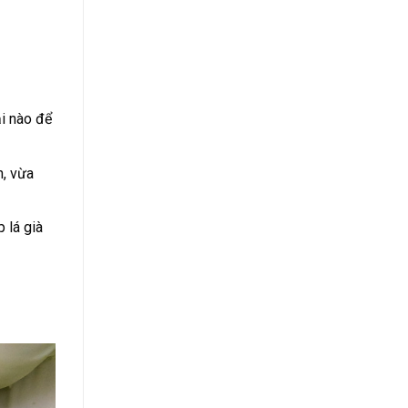
ại nào để
n, vừa
 lá già