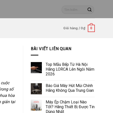
Tìm
kiếm:
Giỏ hàng /
0
₫
0
BÀI VIẾT LIÊN QUAN
Top Mẫu Bếp Từ Hà Nội
Hãng LORCA Lên Ngôi Năm
2026
 cuộc
Báo Giá Máy Hút Mùi Chính
Trong số
Hãng Không Qua Trung Gian
chua hòa
 giản tại
Máy Ép Chậm Loại Nào
Tốt? Hãng Thiết Bị Được Tin
Dùng Nhất