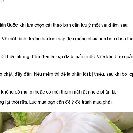
 Hàn Quốc
, khi lựa chọn cải thảo bạn cần lưu ý một vài điểm sau:
ng. Về mặt dinh dưỡng hai loại này đều giống nhau nên bạn chọn lo
ó xuất hiện những đốm đen là loại đã bị nấm mốc. Vừa khó bảo quả
 chặt, đầy đặn. Nếu mềm thì dễ là phần lõi bị thiếu, sau khi bỏ lớp
 không có mùi gì hoặc có mùi thơm mát rất nhẹ ở phần lá.
g lại thối rữa. Lúc mua bạn cần để ý để tránh mua phải.