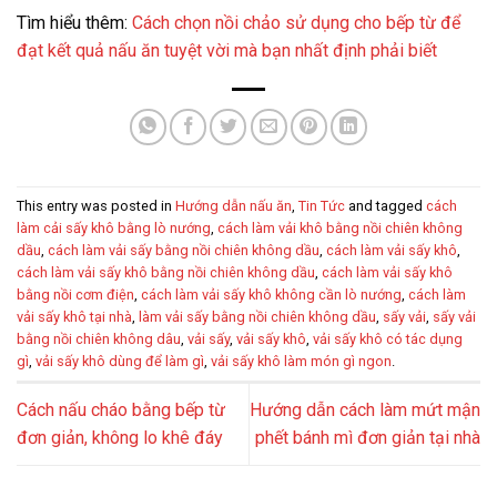
Tìm hiểu thêm:
Cách chọn nồi chảo sử dụng cho bếp từ để
đạt kết quả nấu ăn tuyệt vời mà bạn nhất định phải biết
This entry was posted in
Hướng dẫn nấu ăn
,
Tin Tức
and tagged
cách
làm cải sấy khô bằng lò nướng
,
cách làm vải khô bằng nồi chiên không
dầu
,
cách làm vải sấy bằng nồi chiên không dầu
,
cách làm vải sấy khô
,
cách làm vải sấy khô bằng nồi chiên không dầu
,
cách làm vải sấy khô
bằng nồi cơm điện
,
cách làm vải sấy khô không cần lò nướng
,
cách làm
vải sấy khô tại nhà
,
làm vải sấy bằng nồi chiên không dầu
,
sấy vải
,
sấy vải
bằng nồi chiên không dâu
,
vải sấy
,
vải sấy khô
,
vải sấy khô có tác dụng
gì
,
vải sấy khô dùng để làm gì
,
vải sấy khô làm món gì ngon
.
Cách nấu cháo bằng bếp từ
Hướng dẫn cách làm mứt mận
đơn giản, không lo khê đáy
phết bánh mì đơn giản tại nhà