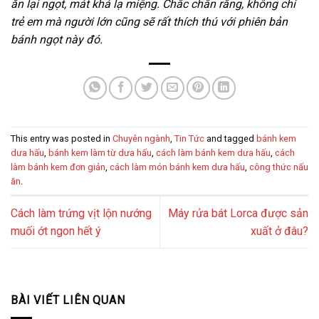
ăn lại ngọt, mát khá lạ miệng. Chắc chắn rằng, không chỉ
trẻ em mà người lớn cũng sẽ rất thích thú với phiên bản
bánh ngọt này đó.
This entry was posted in
Chuyên ngành
,
Tin Tức
and tagged
bánh kem
dưa hấu
,
bánh kem làm từ dưa hấu
,
cách làm bánh kem dưa hấu
,
cách
làm bánh kem đơn giản
,
cách làm món bánh kem dưa hấu
,
công thức nấu
ăn
.
Cách làm trứng vịt lộn nướng
Máy rửa bát Lorca được sản
muối ớt ngon hết ý
xuất ở đâu?
BÀI VIẾT LIÊN QUAN