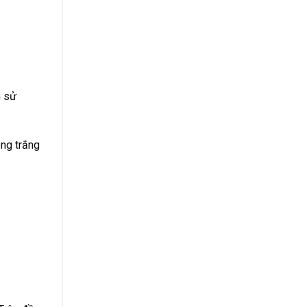
n sử
òng trắng