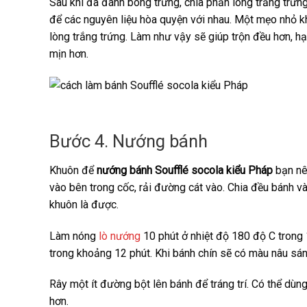
Sau khi đã đánh bông trứng, chia phần lòng trắng trứn
để các nguyên liệu hòa quyện với nhau. Một mẹo nhỏ k
lòng trắng trứng. Làm như vậy sẽ giúp trộn đều hơn, h
mịn hơn.
Bước 4. Nướng bánh
Khuôn để
nướng
bánh Soufflé socola kiểu Pháp
bạn nê
vào bên trong cốc, rải đường cát vào. Chia đều bánh v
khuôn là được.
Làm nóng
lò nướng
10 phút ở nhiệt độ 180 độ C trong
trong khoảng 12 phút. Khi bánh chín sẽ có màu nâu sá
Rây một ít đường bột lên bánh để tráng trí. Có thể dù
hơn.