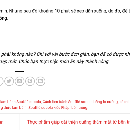
ốp mịn. Nhưng sau đó khoảng 10 phút sẽ xẹp dần xuống, do đó, để
óng.
n phải không nào? Chỉ với vài bước đơn giản, bạn đã có được n
 đẹp mắt. Chúc bạn thực hiện món ăn này thành công.
làm bánh Soufflé socola
,
Cách làm bánh Soufflé socola bằng lò nướng
,
cách 
g thức làm bánh Soufflé socola kiểu Pháp
,
Lò nướng
.
ản
Thực phẩm giúp cải thiện quầng thâm mắt từ bên t