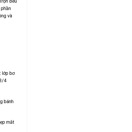
 Trộn đều
ỏ phần
ồng và
t lớp bơ
 3/4
ng bánh
đẹp mắt