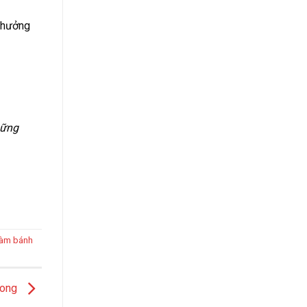
 thưởng
hững
làm bánh
rong