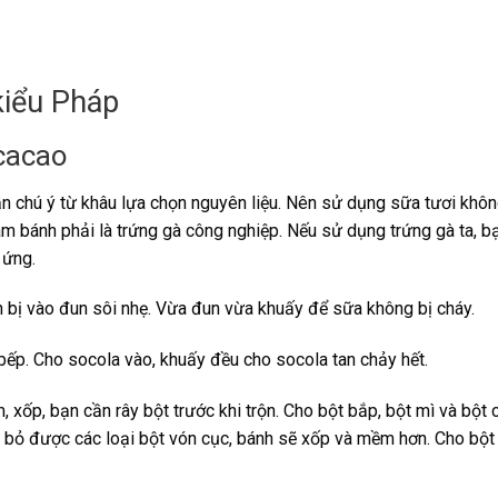
kiểu Pháp
 cacao
ần chú ý từ khâu lựa chọn nguyên liệu. Nên sử dụng sữa tươi kh
m bánh phải là trứng gà công nghiệp. Nếu sử dụng trứng gà ta, b
 ứng.
n bị vào đun sôi nhẹ. Vừa đun vừa khuấy để sữa không bị cháy.
bếp. Cho socola vào, khuấy đều cho socola tan chảy hết.
xốp, bạn cần rây bột trước khi trộn. Cho bột bắp, bột mì và bột 
oại bỏ được các loại bột vón cục, bánh sẽ xốp và mềm hơn. Cho bột 