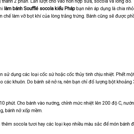
g thành 2 phần. Lần lượt cho vào hỗn hợp sữa, socola và lòng đỏ.
hi
làm bánh Soufflé socola kiểu Pháp
bạn nên áp dụng là chia nh
ạn chế làm vỡ bọt khí của lòng trắng trứng. Bánh cũng sẽ được ph
n sử dụng các loại cốc sứ hoặc cốc thủy tinh chịu nhiệt. Phết mộ
ào các khuôn. Do bánh sẽ nở ra, nên bạn chỉ đổ lượng bột khoảng
 10 phút. Cho bánh vào nướng, chỉnh mức nhiệt lên 200 độ C, nướ
ng, bánh nở xốp mềm.
ng thêm socola tươi hay các loại kẹo nhiều màu sắc để món bánh 