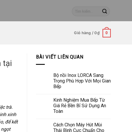
Tìm
kiếm:
Giỏ hàng /
0
₫
0
BÀI VIẾT LIÊN QUAN
 tại
Bộ nồi Inox LORCA Sang
Trọng Phù Hợp Với Mọi Gian
Bếp
Kinh Nghiệm Mua Bếp Từ
Giá Rẻ Bền Bỉ Sử Dụng An
c trà.
Toàn
inh xinh
o, để kết
Cách Chọn Máy Hút Mùi
ngọt
Thái Bình Cực Chuẩn Cho