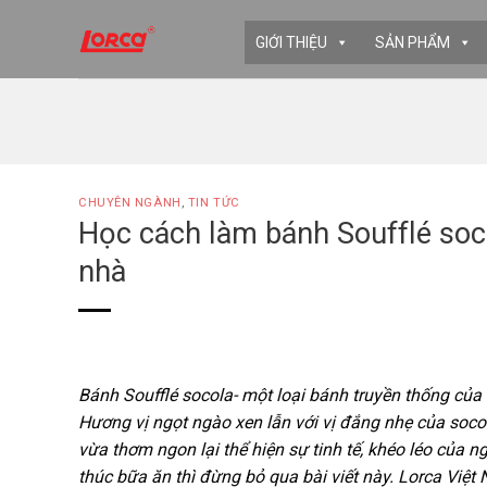
Skip
to
GIỚI THIỆU
SẢN PHẨM
content
CHUYÊN NGÀNH
,
TIN TỨC
Học cách làm bánh Soufflé soco
nhà
Bánh Soufflé socola- một loại bánh truyền thống của
Hương vị ngọt ngào xen lẫn với vị đắng nhẹ của soc
vừa thơm ngon lại thể hiện sự tinh tế, khéo léo của
thúc bữa ăn thì đừng bỏ qua bài viết này. Lorca Vi