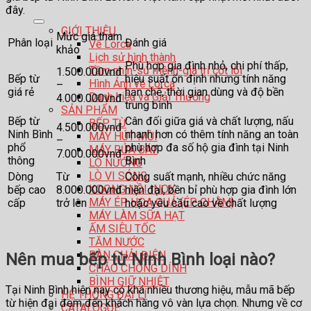
đây.
GIỚI THIỆU
Mức giá tham
Phân loại
Đánh giá
Về Lorca
khảo
Lịch sử hình thành
Phù hợp gia đình nhỏ, chi phí thấp,
Tầm nhìn-sứ mệnh-giá trị cốt lõi
1.500.000vnđ
Bếp từ
hiệu suất ổn định nhưng tính năng
Hình Ảnh về Lorca
–
giá rẻ
hạn chế, thời gian dùng và độ bền
Danh hiệu và Giải Thưởng
4.000.000vnđ
trung bình
SẢN PHẨM
Bếp từ
Cân đối giữa giá và chất lượng, nấu
BẾP TỪ
4.500.000vnđ
Ninh Bình
nhanh hơn có thêm tính năng an toàn
MÁY HÚT MÙI
–
phổ
phù hợp đa số hộ gia đình tại Ninh
MÁY RỬA BÁT
7.000.000vnđ
thông
Bình
LÒ NƯỚNG
LÒ VI SÓNG
Dòng
Từ
Công suất mạnh, nhiều chức năng
XOONG NỒI INOX
bếp cao
8.000.000vnđ
hiện đại, bền bỉ phù hợp gia đình lớn
MÁY ÉP HOA QUẢ (ÉP CHẬM)
cấp
trở lên
hoặc yêu cầu cao về chất lượng
MÁY LÀM SỮA HẠT
ẤM SIÊU TỐC
TĂM NƯỚC
BÀN CHẢI ĐIỆN
Nên mua bếp từ Ninh Bình loại nào?
CHẢO CHỐNG DÍNH
BÌNH GIỮ NHIỆT
Tại Ninh Bình hiện nay có khá nhiều thương hiệu, mẫu mã bếp
HỆ THỐNG ĐẠI LÍ
từ hiện đại đem đến khách hàng vô vàn lựa chọn. Nhưng về cơ
CATALOGUE