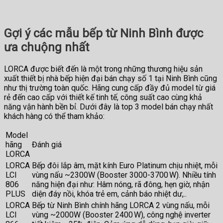
Gợi ý các mẫu bếp từ Ninh Bình được
ưa chuộng nhất
LORCA được biết đến là một trong những thương hiệu sản
xuất thiết bị nhà bếp hiện đại bán chạy số 1 tại Ninh Bình cũng
như thị trường toàn quốc. Hãng cung cấp đầy đủ model từ giá
rẻ đến cao cấp với thiết kế tinh tế, công suất cao cùng khả
năng vận hành bền bỉ. Dưới đây là top 3 model bán chạy nhất
khách hàng có thể tham khảo:
Model
hãng
Đánh giá
LORCA
LORCA
Bếp đôi lắp âm, mặt kính Euro Platinum chịu nhiệt, mỗi
LCI
vùng nấu ~2300W (Booster 3000-3700 W). Nhiều tính
806
năng hiện đại như: Hâm nóng, rã đông, hẹn giờ, nhận
PLUS
diện đáy nồi, khóa trẻ em, cảnh báo nhiệt dư,..
LORCA
Bếp từ Ninh Bình chính hãng LORCA 2 vùng nấu, mỗi
LCI
vùng ~2000W (Booster 2400 W), công nghệ inverter