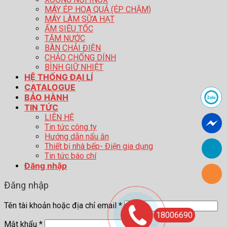
MÁY ÉP HOA QUẢ (ÉP CHẬM)
MÁY LÀM SỮA HẠT
ẤM SIÊU TỐC
TĂM NƯỚC
BÀN CHẢI ĐIỆN
CHẢO CHỐNG DÍNH
BÌNH GIỮ NHIỆT
HỆ THỐNG ĐẠI LÍ
CATALOGUE
BẢO HÀNH
TIN TỨC
LIÊN HỆ
Tin tức công ty
Hướng dẫn nấu ăn
Thiết bị nhà bếp- Điện gia dụng
Tin tức báo chí
Đăng nhập
Đăng nhập
Tên tài khoản hoặc địa chỉ email
*
18006690
Mật khẩu
*