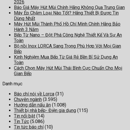
2026
Báo Giá Máy Hút Mùi Chính Hãng Không Qua Trung Gian
Máy Ép Chậm Loại Nào Tốt? Hãng Thiết Bị Được Tin
Dùng Nhất
Máy Hút Mùi Thành Phố Hồ Chí Minh Chính Hãng Bảo
Hành 3 Năm
Bếp Từ Nano – Đột Phá Công Nghệ Thiết Kế Và Sự An
Toàn
Bộ nồi Inox LORCA Sang Trọng Phù Hợp Với Mọi Gian
Bếp
Kinh Nghiệm Mua Bếp Từ Giá Rẻ Bền Bỉ Sử Dụng An
Toàn
Cách Chọn Máy Hút Mùi Thái Bình Cực Chuẩn Cho Mọi
Gian Bếp
Danh mục
Báo chí nói về Lorca
(31)
Chuyên ngành
(3.595)
Hướng dẫn nấu ăn
(1.008)
Thiết bị nhà bếp- Điện gia dụng
(115)
Tin nổi bật
(14)
Tin Tức
(5.086)
Tin tức báo chí
(10)