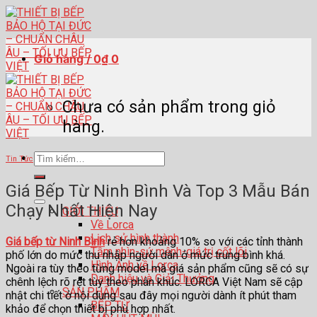
Skip
to
content
Giỏ hàng /
0
₫
0
Chưa có sản phẩm trong giỏ
hàng.
Tìm
Tin Tức
kiếm:
Giá Bếp Từ Ninh Bình Và Top 3 Mẫu Bán
Chạy Nhất Hiện Nay
GIỚI THIỆU
Về Lorca
Lịch sử hình thành
Giá bếp từ Ninh Bình
rẻ hơn khoảng 10% so với các tỉnh thành
Tầm nhìn-sứ mệnh-giá trị cốt lõi
phố lớn do mức thu nhập người dân ở mức trung bình khá.
Hình Ảnh về Lorca
Ngoài ra tùy theo từng model mà giá sản phẩm cũng sẽ có sự
Danh hiệu và Giải Thưởng
chênh lệch rõ rệt tùy theo phân khúc. LORCA Việt Nam sẽ cập
SẢN PHẨM
nhật chi tiết ở nội dung sau đây mọi người dành ít phút tham
BẾP TỪ
khảo để chọn thiết bị phù hợp nhất.