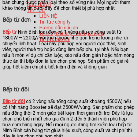
bản chúng được phân loại theo số vùng nấu. Mọi người tham
BẢO HÀNH
khảo thông tin dưới đây để chọn thiết bị phù hợp nhất.
TIN TỨC
LIÊN HỆ
Bếp từ đơn
Tin tức công ty
Hướng dẫn nấu ăn
Bếp từ
Ninh Bình loại đơn có 1 vùng nấu có công suất từ
Thiết bị nhà bếp- Điện gia dụng
1800W – 2200W với kích thước nhỏ gọn trọng lượng nhẹ, di
Tin tức báo chí
chuyển linh hoạt. Loại này phù hợp với người độc thân, sinh
viên, người thuê trọ hoặc dùng làm bếp phụ tại nhà. Nếu bạn
nấu ít món ví dụ chỉ cần luộc, xào nấu đơn giản hoặc hâm nóng
thức ăn thì bếp đơn là lựa chọn phù hợp. Sản phẩm có giá rẻ
giúp tiết kiệm chi phí, tiết kiệm điện và không gian.
Bếp từ đôi
Bếp từ đôi
có 2 vùng nấu tổng công suất khoảng 4500W, nếu
có tính năng Booster sẽ đạt 2500W/vùng. Sản phẩm cho phép
nấu đồng thời 2 món giúp tiết kiệm thời gian nội trợ. Đây là lựa
chọn phổ biến nhất cho gia đình 2 đến 5 thành viên phù hợp
bữa cơm hàng ngày. Nếu mọi người đang tìm kiếm loại bếp từ
Ninh Bình cân bằng tốt giữa hiệu suất, công suất và chi phí thì
đây là lựa chọn phù hợp nhất.