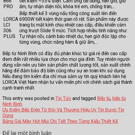
866
tiết kiệm ~35% điện. Cảm ứng dễ dùng, hẹn giờ, giữ
PRO
ấm, tự nhận diện nồi, khóa trẻ em, chống tràn,…
Bếp thiết kế 3 vùng nấu tổng công suất lên đến
LORCA
6900W tiết kiệm thời gian rõ rệt. Sản phẩm này được
LCI
trang bị mặt kính chịu nhiệt cao cấp, điều khiển cảm
306
ứng trượt Slide 9 mức. Tích hợp nhiều tính năng như:
PLUS
Tự nhận nồi, cảnh báo nhiệt dư, hẹn giờ độc lập cho
từng vùng, chức năng hâm & giữ ấm,…
Bếp từ Ninh Bình có đầy đủ phân khúc từ giá rẻ đến cao cấp
đem đến rất nhiều lựa chọn cho mọi gia đình. Tuy nhiên người
dùng vẫn nên ưu tiên sản phẩm chất lượng tốt, sản xuất chính
hãng để đảm bảo độ bền cũng như sự an toàn khi sử dụng.
Nếu đang tìm kiếm địa chỉ mua sắm uy tín quý khách liên hệ
LORCA Việt Nam nhận tư vấn miễn phí với chính sách giá thành
cạnh tranh nhất.
This entry was posted in
Tin Tức
and tagged
Bếp tù
,
bếp từ
Ninh Bình
.
Ưu Điểm Bếp Điện Từ Đôi Và Thương Hiệu Uy Tín Được Tin
Dùng
Bảng Giá Máy Hút Mùi Chi Tiết Theo Từng Kiểu Thiết Kế
Để lại một bình luận