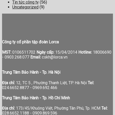
Tin tức công ty
(56)
Uncategorized
(9)
Công ty cổ phần tập đoàn Lorca
MST:
0106511702
Ngày cấp:
15/04/2014
Hotline:
18006690
-
0903.268.077
Email:
cskh@lorca.vn
Trung Tâm Bảo Hành - Tp. Hà Nội
Địa chỉ:
12, TC 5 , Phường Thanh Liệt, TP. Hà Nội
Tel:
024.6652.8877 - 0969.692.466
Trung Tâm Bảo Hành - Tp. Hồ Chí Minh
Địa chỉ:
173/45/Khuông Việt, Phường Tân Phú, Tp. HCM
Tel:
028.6652.1188 - 0909.869.596