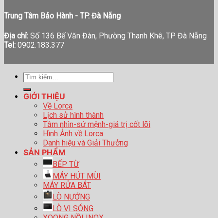
Trung Tâm Bảo Hành - TP. Đà Nẵng
Địa chỉ:
Số 136 Bế Văn Đàn, Phường Thanh Khê, TP Đà Nẵng
Tel:
0902.183.377
Tìm
kiếm:
GIỚI THIỆU
Về Lorca
Lịch sử hình thành
Tầm nhìn-sứ mệnh-giá trị cốt lõi
Hình Ảnh về Lorca
Danh hiệu và Giải Thưởng
SẢN PHẨM
BẾP TỪ
MÁY HÚT MÙI
MÁY RỬA BÁT
LÒ NƯỚNG
LÒ VI SÓNG
XOONG NỒI INOX