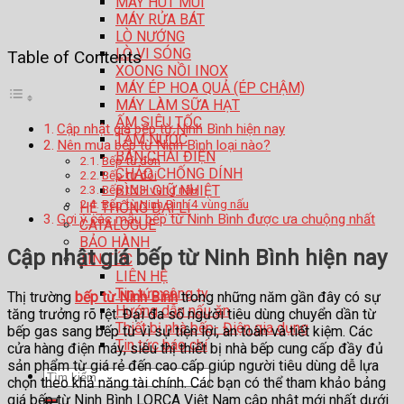
MÁY HÚT MÙI
MÁY RỬA BÁT
LÒ NƯỚNG
LÒ VI SÓNG
Table of Contents
XOONG NỒI INOX
MÁY ÉP HOA QUẢ (ÉP CHẬM)
MÁY LÀM SỮA HẠT
ẤM SIÊU TỐC
Cập nhật giá bếp từ Ninh Bình hiện nay
TĂM NƯỚC
Nên mua bếp từ Ninh Bình loại nào?
BÀN CHẢI ĐIỆN
Bếp từ đơn
CHẢO CHỐNG DÍNH
Bếp từ đôi
Bếp từ 3 vùng nấu
BÌNH GIỮ NHIỆT
Bếp từ Ninh Bình 4 vùng nấu
HỆ THỐNG ĐẠI LÍ
Gợi ý các mẫu bếp từ Ninh Bình được ưa chuộng nhất
CATALOGUE
BẢO HÀNH
Cập nhật giá bếp từ Ninh Bình hiện nay
TIN TỨC
LIÊN HỆ
Tin tức công ty
Thị trường
bếp từ Ninh Bình
trong những năm gần đây có sự
Hướng dẫn nấu ăn
tăng trưởng rõ rệt. Đại đa số người tiêu dùng chuyển dần từ
Thiết bị nhà bếp- Điện gia dụng
bếp gas sang bếp từ vì sự tiện lợi, an toàn và tiết kiệm. Các
Tin tức báo chí
cửa hàng điện máy, siêu thị thiết bị nhà bếp cung cấp đầy đủ
sản phẩm từ giá rẻ đến cao cấp giúp người tiêu dùng dễ lựa
Tìm
chọn theo khả năng tài chính. Các bạn có thể tham khảo bảng
kiếm:
giá bếp từ Ninh Bình LORCA Việt Nam cập nhật mới nhất dưới