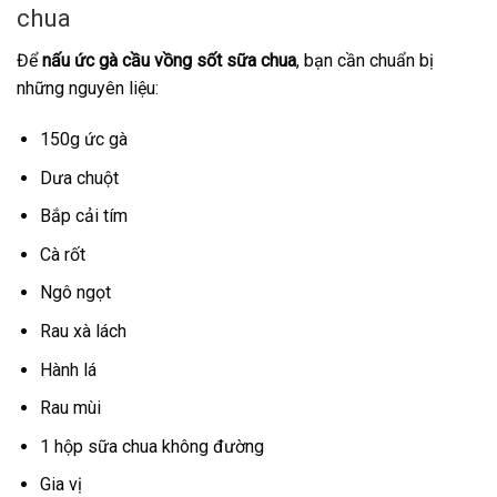
chua
Để
nấu ức gà cầu vồng sốt sữa chua
, bạn cần chuẩn bị
những nguyên liệu:
150g ức gà
Dưa chuột
Bắp cải tím
Cà rốt
Ngô ngọt
Rau xà lách
Hành lá
Rau mùi
1 hộp sữa chua không đường
Gia vị