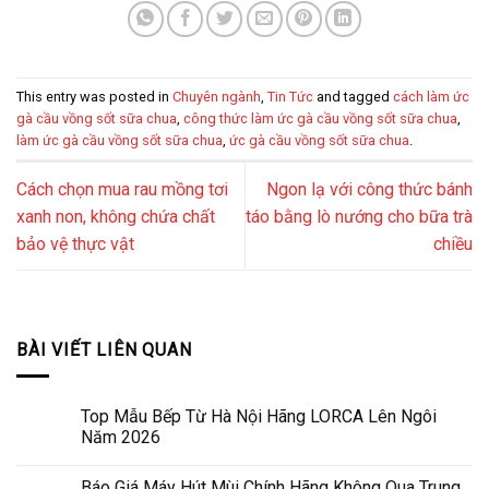
This entry was posted in
Chuyên ngành
,
Tin Tức
and tagged
cách làm ức
gà cầu vồng sốt sữa chua
,
công thức làm ức gà cầu vồng sốt sữa chua
,
làm ức gà cầu vồng sốt sữa chua
,
ức gà cầu vồng sốt sữa chua
.
Cách chọn mua rau mồng tơi
Ngon lạ với công thức bánh
xanh non, không chứa chất
táo bằng lò nướng cho bữa trà
bảo vệ thực vật
chiều
BÀI VIẾT LIÊN QUAN
Top Mẫu Bếp Từ Hà Nội Hãng LORCA Lên Ngôi
Năm 2026
Báo Giá Máy Hút Mùi Chính Hãng Không Qua Trung