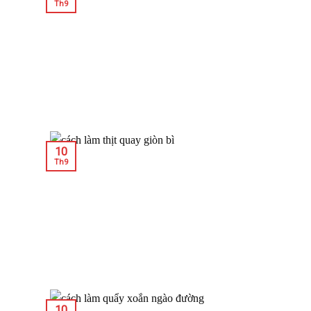
Th9
10
Th9
10