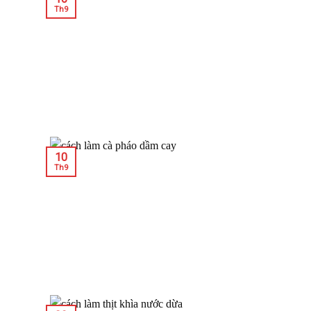
Th9
10
Th9