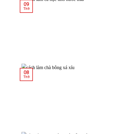
09
Th9
08
Th9