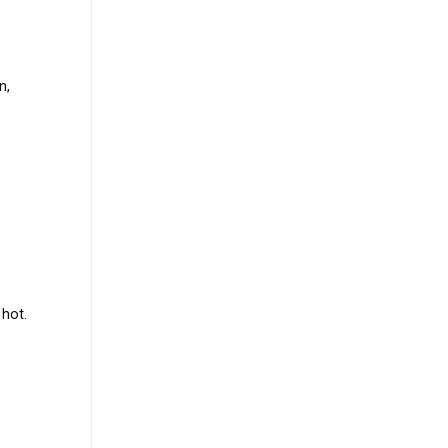
n,
hot.