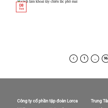
08
Th9
1
…
96
Công ty cổ phần tập đoàn Lorca
Trung Tâ