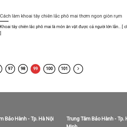
Cách làm khoai tây chiên lắc phô mai thơm ngon giòn rụm
Khoai tây chiên lắc phô mai là món ăn vặt được cả người lớn lẫn... [ ch
]
97
98
99
100
101
m Bảo Hành - Tp. Hà Nội
Trung Tâm Bảo Hành - Tp. 
Minh