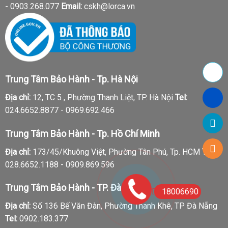
-
0903.268.077
Email:
cskh@lorca.vn
Trung Tâm Bảo Hành - Tp. Hà Nội
Địa chỉ:
12, TC 5 , Phường Thanh Liệt, TP. Hà Nội
Tel:
024.6652.8877 - 0969.692.466
Trung Tâm Bảo Hành - Tp. Hồ Chí Minh
Địa chỉ:
173/45/Khuông Việt, Phường Tân Phú, Tp. HCM
Tel:
028.6652.1188 - 0909.869.596
Trung Tâm Bảo Hành - TP. Đà Nẵng
18006690
Địa chỉ:
Số 136 Bế Văn Đàn, Phường Thanh Khê, TP Đà Nẵng
Tel:
0902.183.377