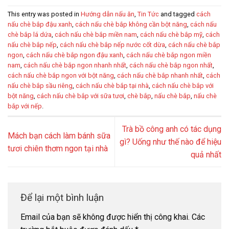
This entry was posted in
Hướng dẫn nấu ăn
,
Tin Tức
and tagged
cách
nấu chè bắp đậu xanh
,
cách nấu chè bắp không cần bột năng
,
cách nấu
chè bắp lá dứa
,
cách nấu chè bắp miền nam
,
cách nấu chè bắp mỹ
,
cách
nấu chè bắp nếp
,
cách nấu chè bắp nếp nước cốt dừa
,
cách nấu chè bắp
ngon
,
cách nấu chè bắp ngon đậu xanh
,
cách nấu chè bắp ngon miền
nam
,
cách nấu chè bắp ngon nhanh nhất
,
cách nấu chè bắp ngon nhất
,
cách nấu chè bắp ngon với bột năng
,
cách nấu chè bắp nhanh nhất
,
cách
nấu chè bắp sầu riêng
,
cách nấu chè bắp tại nhà
,
cách nấu chè bắp với
bột năng
,
cách nấu chè bắp với sữa tươi
,
chè bắp
,
nấu chè bắp
,
nấu chè
bắp với nếp
.
Trà bồ công anh có tác dụng
Mách bạn cách làm bánh sữa
gì? Uống như thế nào để hiệu
tươi chiên thơm ngon tại nhà
quả nhất
Để lại một bình luận
Email của bạn sẽ không được hiển thị công khai.
Các