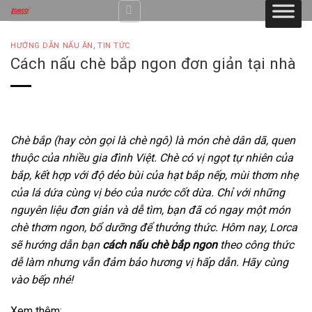
Skip
to
content
HƯỚNG DẪN NẤU ĂN
,
TIN TỨC
Cách nấu chè bắp ngon đơn giản tại nhà
Chè bắp (hay còn gọi là chè ngô) là món chè dân dã, quen
thuộc của nhiều gia đình Việt. Chè có vị ngọt tự nhiên của
bắp, kết hợp với độ dẻo bùi của hạt bắp nếp, mùi thơm nhẹ
của lá dứa cùng vị béo của nước cốt dừa. Chỉ với những
nguyên liệu đơn giản và dễ tìm, bạn đã có ngay một món
chè thơm ngon, bổ dưỡng để thưởng thức. Hôm nay, Lorca
sẽ hướng dẫn bạn
cách nấu chè bắp ngon
theo công thức
dễ làm nhưng vẫn đảm bảo hương vị hấp dẫn. Hãy cùng
vào bếp nhé!
Xem thêm: