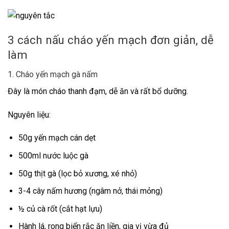
3 cách nấu cháo yến mạch đơn giản, dễ
làm
1. Cháo yến mạch gà nấm
Đây là món cháo thanh đạm, dễ ăn và rất bổ dưỡng.
Nguyên liệu:
50g yến mạch cán dẹt
500ml nước luộc gà
50g thịt gà (lọc bỏ xương, xé nhỏ)
3-4 cây nấm hương (ngâm nở, thái mỏng)
½ củ cà rốt (cắt hạt lựu)
Hành lá, rong biển rắc ăn liền, gia vị vừa đủ