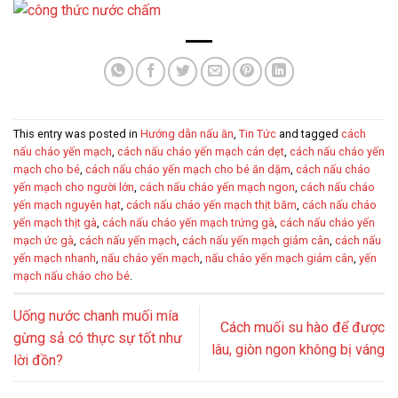
This entry was posted in
Hướng dẫn nấu ăn
,
Tin Tức
and tagged
cách
nấu cháo yến mạch
,
cách nấu cháo yến mạch cán dẹt
,
cách nấu cháo yến
mạch cho bé
,
cách nấu cháo yến mạch cho bé ăn dặm
,
cách nấu cháo
yến mạch cho người lớn
,
cách nấu cháo yến mạch ngon
,
cách nấu cháo
yến mạch nguyên hạt
,
cách nấu cháo yến mạch thịt băm
,
cách nấu cháo
yến mạch thịt gà
,
cách nấu cháo yến mạch trứng gà
,
cách nấu cháo yến
mạch ức gà
,
cách nấu yến mạch
,
cách nấu yến mạch giảm cân
,
cách nấu
yến mạch nhanh
,
nấu cháo yến mạch
,
nấu cháo yến mạch giảm cân
,
yến
mạch nấu cháo cho bé
.
Uống nước chanh muối mía
Cách muối su hào để được
gừng sả có thực sự tốt như
lâu, giòn ngon không bị váng
lời đồn?