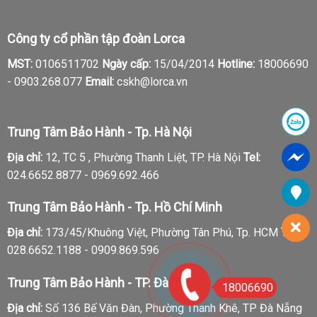
Công ty cổ phần tập đoàn Lorca
MST:
0106511702
Ngày cấp:
15/04/2014
Hotline:
18006690
-
0903.268.077
Email:
cskh@lorca.vn
Trung Tâm Bảo Hành - Tp. Hà Nội
Địa chỉ:
12, TC 5 , Phường Thanh Liệt, TP. Hà Nội
Tel:
024.6652.8877 - 0969.692.466
Trung Tâm Bảo Hành - Tp. Hồ Chí Minh
Địa chỉ:
173/45/Khuông Việt, Phường Tân Phú, Tp. HCM
Tel:
028.6652.1188 - 0909.869.596
Trung Tâm Bảo Hành - TP. Đà Nẵng
18006690
Địa chỉ:
Số 136 Bế Văn Đàn, Phường Thanh Khê, TP Đà Nẵng