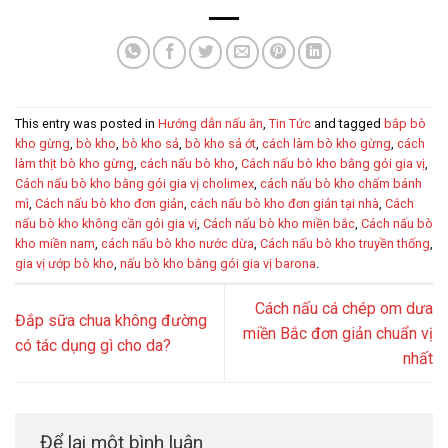
This entry was posted in
Hướng dẫn nấu ăn
,
Tin Tức
and tagged
bắp bò
kho gừng
,
bò kho
,
bò kho sả
,
bò kho sả ớt
,
cách làm bò kho gừng
,
cách
làm thịt bò kho gừng
,
cách nấu bò kho
,
Cách nấu bò kho bằng gói gia vị
,
Cách nấu bò kho bằng gói gia vị cholimex
,
cách nấu bò kho chấm bánh
mì
,
Cách nấu bò kho đơn giản
,
cách nấu bò kho đơn giản tại nhà
,
Cách
nấu bò kho không cần gói gia vị
,
Cách nấu bò kho miền bắc
,
Cách nấu bò
kho miền nam
,
cách nấu bò kho nước dừa
,
Cách nấu bò kho truyền thống
,
gia vị ướp bò kho
,
nấu bò kho bằng gói gia vị barona
.
Cách nấu cá chép om dưa
Đắp sữa chua không đường
miền Bắc đơn giản chuẩn vị
có tác dụng gì cho da?
nhất
Để lại một bình luận