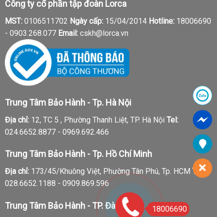
Công ty cổ phần tập đoàn Lorca
MST:
0106511702
Ngày cấp:
15/04/2014
Hotline:
18006690
-
0903.268.077
Email:
cskh@lorca.vn
Trung Tâm Bảo Hành - Tp. Hà Nội
Địa chỉ:
12, TC 5 , Phường Thanh Liệt, TP. Hà Nội
Tel:
024.6652.8877 - 0969.692.466
Trung Tâm Bảo Hành - Tp. Hồ Chí Minh
Địa chỉ:
173/45/Khuông Việt, Phường Tân Phú, Tp. HCM
Tel:
028.6652.1188 - 0909.869.596
Trung Tâm Bảo Hành - TP. Đà Nẵng
18006690