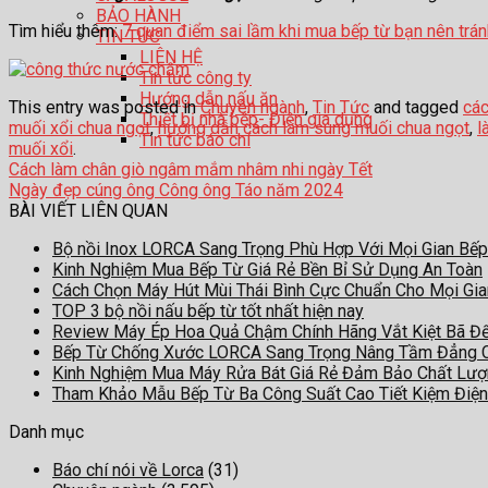
BẢO HÀNH
Tìm hiểu thêm:
7 quan điểm sai lầm khi mua bếp từ bạn nên trán
TIN TỨC
LIÊN HỆ
Tin tức công ty
Hướng dẫn nấu ăn
This entry was posted in
Chuyên ngành
,
Tin Tức
and tagged
các
Thiết bị nhà bếp- Điện gia dụng
muối xổi chua ngọt
,
hướng dẫn cách làm sung muối chua ngọt
,
l
Tin tức báo chí
muối xổi
.
Cách làm chân giò ngâm mắm nhâm nhi ngày Tết
Ngày đẹp cúng ông Công ông Táo năm 2024
BÀI VIẾT LIÊN QUAN
Bộ nồi Inox LORCA Sang Trọng Phù Hợp Với Mọi Gian Bếp
Kinh Nghiệm Mua Bếp Từ Giá Rẻ Bền Bỉ Sử Dụng An Toàn
Cách Chọn Máy Hút Mùi Thái Bình Cực Chuẩn Cho Mọi Gi
TOP 3 bộ nồi nấu bếp từ tốt nhất hiện nay
Review Máy Ép Hoa Quả Chậm Chính Hãng Vắt Kiệt Bã Đ
Bếp Từ Chống Xước LORCA Sang Trọng Nâng Tầm Đẳng 
Kinh Nghiệm Mua Máy Rửa Bát Giá Rẻ Đảm Bảo Chất Lư
Tham Khảo Mẫu Bếp Từ Ba Công Suất Cao Tiết Kiệm Điện
Danh mục
Báo chí nói về Lorca
(31)