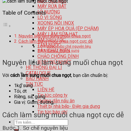
MÁY HÚT MÙI
MÁY RỬA BÁT
LÒ NƯỚNG
Table of Contents
LÒ VI SÓNG
XOONG NỒI INOX
MÁY ÉP HOA QUẢ (ÉP CHẬM)
MÁY LÀM SỮA HẠT
Nguyên liệu làm sung muối chua ngọt
ẤM SIÊU TỐC
Cách làm sung muối chua ngọt cực dễ
TĂM NƯỚC
Bước 1. Sơ chế nguyên liệu
BÀN CHẢI ĐIỆN
Bước 2. Ngâm sung
CHẢO CHỐNG DÍNH
Nguyên liệu làm sung muối chua ngọt
BÌNH GIỮ NHIỆT
HỆ THỐNG ĐẠI LÍ
CATALOGUE
Với
cách làm sung muối chua ngọt
, bạn cần chuẩn bị:
BẢO HÀNH
TIN TỨC
1kg sung
LIÊN HỆ
Tỏi, ớt
Tin tức công ty
Riềng, sả, gừng
Hướng dẫn nấu ăn
Gia vị: Giấm, đường,…
Thiết bị nhà bếp- Điện gia dụng
Tin tức báo chí
Cách làm sung muối chua ngọt cực dễ
Tìm
kiếm:
Bước 1. Sơ chế nguyên liệu