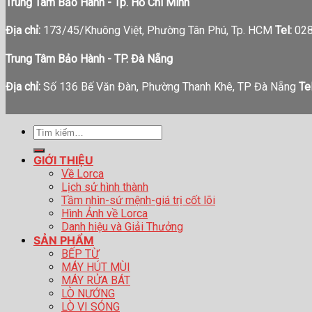
Trung Tâm Bảo Hành - Tp. Hồ Chí Minh
Địa chỉ:
173/45/Khuông Việt, Phường Tân Phú, Tp. HCM
Tel:
028
Trung Tâm Bảo Hành - TP. Đà Nẵng
Địa chỉ:
Số 136 Bế Văn Đàn, Phường Thanh Khê, TP Đà Nẵng
Tel
Tìm
kiếm:
GIỚI THIỆU
Về Lorca
Lịch sử hình thành
Tầm nhìn-sứ mệnh-giá trị cốt lõi
Hình Ảnh về Lorca
Danh hiệu và Giải Thưởng
SẢN PHẨM
BẾP TỪ
MÁY HÚT MÙI
MÁY RỬA BÁT
LÒ NƯỚNG
LÒ VI SÓNG