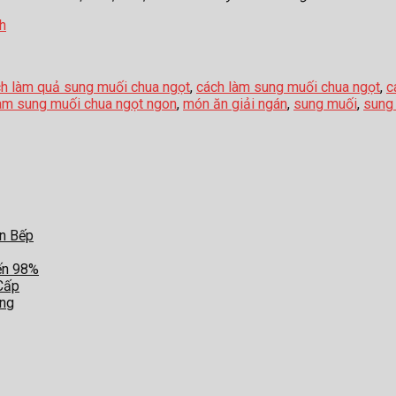
h
h làm quả sung muối chua ngọt
,
cách làm sung muối chua ngọt
,
c
àm sung muối chua ngọt ngon
,
món ăn giải ngán
,
sung muối
,
sung
an Bếp
ến 98%
Cấp
ợng