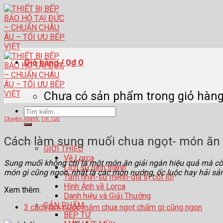
Skip
to
content
Giỏ hàng /
0
₫
0
Chưa có sản phẩm trong giỏ hàng
Tìm
Chuyên ngành
,
Tin Tức
kiếm:
Cách làm sung muối chua ngọt- món ăn
GIỚI THIỆU
Về Lorca
Sung muối không chỉ là một món ăn giải ngán hiệu quả mà còn 
Lịch sử hình thành
món gì cũng ngon, nhất là các món nướng, ốc luộc hay hải s
Tầm nhìn-sứ mệnh-giá trị cốt lõi
Hình Ảnh về Lorca
Xem thêm:
Danh hiệu và Giải Thưởng
SẢN PHẨM
3 cách làm nước mắm chua ngọt chấm gì cũng ngon
BẾP TỪ