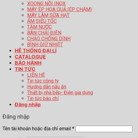
XOONG NỒI INOX
MÁY ÉP HOA QUẢ (ÉP CHẬM)
MÁY LÀM SỮA HẠT
ẤM SIÊU TỐC
TĂM NƯỚC
BÀN CHẢI ĐIỆN
CHẢO CHỐNG DÍNH
BÌNH GIỮ NHIỆT
HỆ THỐNG ĐẠI LÍ
CATALOGUE
BẢO HÀNH
TIN TỨC
LIÊN HỆ
Tin tức công ty
Hướng dẫn nấu ăn
Thiết bị nhà bếp- Điện gia dụng
Tin tức báo chí
Đăng nhập
Đăng nhập
Tên tài khoản hoặc địa chỉ email
*