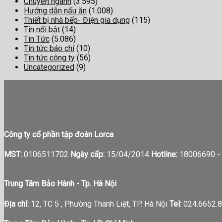
Chuyên ngành
(3.595)
Hướng dẫn nấu ăn
(1.008)
Thiết bị nhà bếp- Điện gia dụng
(115)
Tin nổi bật
(14)
Tin Tức
(5.086)
Tin tức báo chí
(10)
Tin tức công ty
(56)
Uncategorized
(9)
Công ty cổ phần tập đoàn Lorca
MST:
0106511702
Ngày cấp:
15/04/2014
Hotline:
18006690 -
Trung Tâm Bảo Hành - Tp. Hà Nội
Địa chỉ:
12, TC 5 , Phường Thanh Liệt, TP. Hà Nội
Tel:
024.6652.8