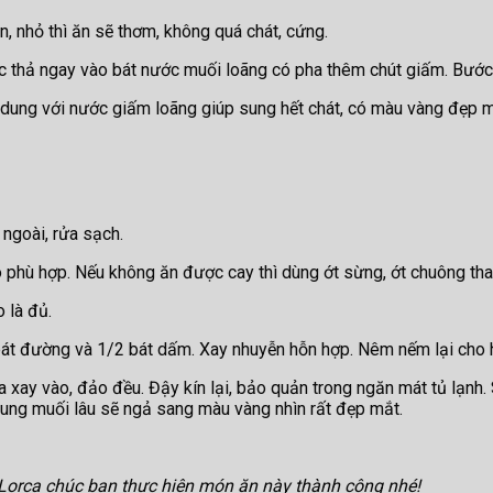
, nhỏ thì ăn sẽ thơm, không quá chát, cứng.
ức thả ngay vào bát nước muối loãng có pha thêm chút giấm. Bước
 dung với nước giấm loãng giúp sung hết chát, có màu vàng đẹp m
 ngoài, rửa sạch.
ho phù hợp. Nếu không ăn được cay thì dùng ớt sừng, ớt chuông th
 là đủ.
 bát đường và 1/2 bát dấm. Xay nhuyễn hỗn hợp. Nêm nếm lại cho h
 xay vào, đảo đều. Đậy kín lại, bảo quản trong ngăn mát tủ lạnh.
Sung muối lâu sẽ ngả sang màu vàng nhìn rất đẹp mắt.
 Lorca chúc bạn thực hiện món ăn này thành công nhé!