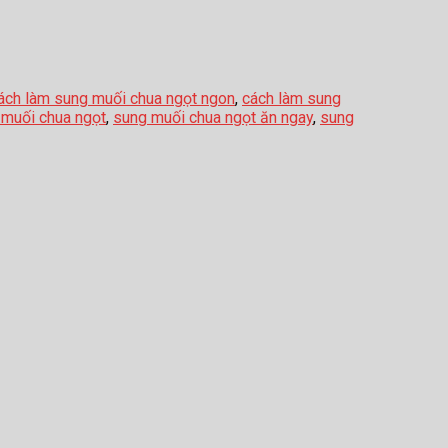
ách làm sung muối chua ngọt ngon
,
cách làm sung
 muối chua ngọt
,
sung muối chua ngọt ăn ngay
,
sung