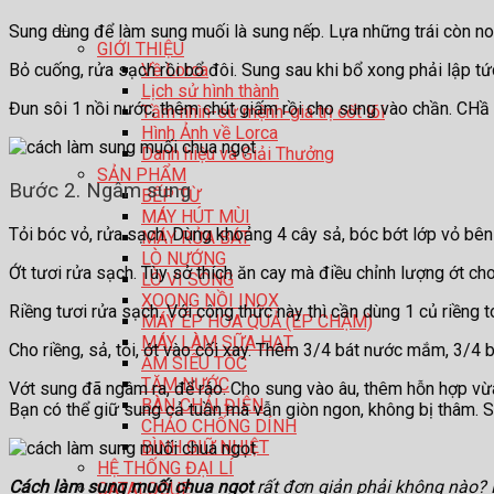
Sung dùng để làm sung muối là sung nếp. Lựa những trái còn non
GIỚI THIỆU
Về Lorca
Bỏ cuống, rửa sạch rồi bổ đôi. Sung sau khi bổ xong phải lập t
Lịch sử hình thành
Đun sôi 1 nồi nước, thêm chút giấm rồi cho sung vào chần. CHầ
Tầm nhìn-sứ mệnh-giá trị cốt lõi
Hình Ảnh về Lorca
Danh hiệu và Giải Thưởng
SẢN PHẨM
Bước 2. Ngâm sung
BẾP TỪ
MÁY HÚT MÙI
Tỏi bóc vỏ, rửa sạch. Dùng khoảng 4 cây sả, bóc bớt lớp vỏ bên
MÁY RỬA BÁT
LÒ NƯỚNG
Ớt tươi rửa sạch. Tùy sở thích ăn cay mà điều chỉnh lượng ớt c
LÒ VI SÓNG
XOONG NỒI INOX
Riềng tươi rửa sạch. Với công thức này thì cần dùng 1 củ riềng to
MÁY ÉP HOA QUẢ (ÉP CHẬM)
MÁY LÀM SỮA HẠT
Cho riềng, sả, tỏi, ớt vào cối xay. Thêm 3/4 bát nước mắm, 3/4
ẤM SIÊU TỐC
TĂM NƯỚC
Vớt sung đã ngâm ra, để ráo. Cho sung vào âu, thêm hỗn hợp vừa
BÀN CHẢI ĐIỆN
Bạn có thể giữ sung cả tuần mà vẫn giòn ngon, không bị thâm. 
CHẢO CHỐNG DÍNH
BÌNH GIỮ NHIỆT
HỆ THỐNG ĐẠI LÍ
Cách làm sung muối chua ngọt
rất đơn giản phải không nào?
CATALOGUE