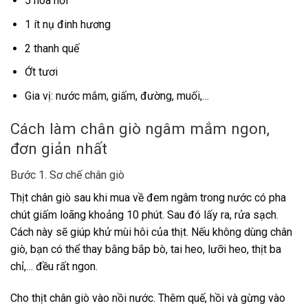
5 hoa hồi
1 ít nụ đinh hương
2 thanh quế
Ớt tươi
Gia vị: nước mắm, giấm, đường, muối,…
Cách làm chân giò ngâm mắm ngon,
đơn giản nhất
Bước 1. Sơ chế chân giò
Thịt chân giò sau khi mua về đem ngâm trong nước có pha
chút giấm loãng khoảng 10 phút. Sau đó lấy ra, rửa sạch.
Cách này sẽ giúp khử mùi hôi của thịt. Nếu không dùng chân
giò, bạn có thể thay bằng bắp bò, tai heo, lưỡi heo, thịt ba
chỉ,… đều rất ngon.
Cho thịt chân giò vào nồi nước. Thêm quế, hồi và gừng vào