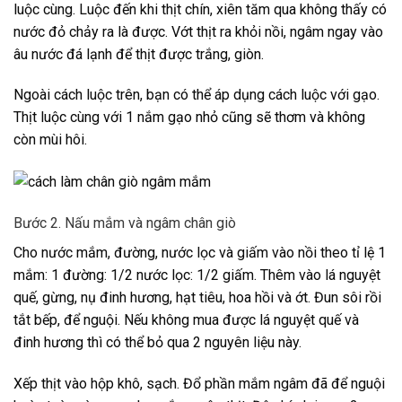
luộc cùng. Luộc đến khi thịt chín, xiên tăm qua không thấy có
nước đỏ chảy ra là được. Vớt thịt ra khỏi nồi, ngâm ngay vào
âu nước đá lạnh để thịt được trắng, giòn.
Ngoài cách luộc trên, bạn có thể áp dụng cách luộc với gạo.
Thịt luộc cùng với 1 nắm gạo nhỏ cũng sẽ thơm và không
còn mùi hôi.
Bước 2. Nấu mắm và ngâm chân giò
Cho nước mắm, đường, nước lọc và giấm vào nồi theo tỉ lệ 1
mắm: 1 đường: 1/2 nước lọc: 1/2 giấm. Thêm vào lá nguyệt
quế, gừng, nụ đinh hương, hạt tiêu, hoa hồi và ớt. Đun sôi rồi
tắt bếp, để nguội. Nếu không mua được lá nguyệt quế và
đinh hương thì có thể bỏ qua 2 nguyên liệu này.
Xếp thịt vào hộp khô, sạch. Đổ phần mắm ngâm đã để nguội