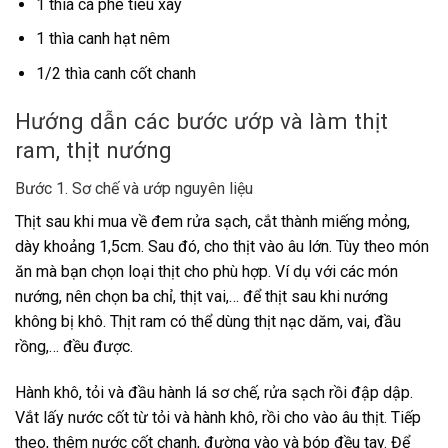
1 thìa cà phê tiêu xay
1 thìa canh hạt nêm
1/2 thìa canh cốt chanh
Hướng dẫn các bước ướp và làm thịt
ram, thịt nướng
Bước 1. Sơ chế và ướp nguyên liệu
Thịt sau khi mua về đem rửa sạch, cắt thành miếng mỏng,
dày khoảng 1,5cm. Sau đó, cho thịt vào âu lớn. Tùy theo món
ăn mà bạn chọn loại thịt cho phù hợp. Ví dụ với các món
nướng, nên chọn ba chỉ, thịt vai,… để thịt sau khi nướng
không bị khô. Thịt ram có thể dùng thịt nạc dăm, vai, đầu
rồng,… đều được.
Hành khô, tỏi và đầu hành lá sơ chế, rửa sạch rồi đập dập.
Vắt lấy nước cốt từ tỏi và hành khô, rồi cho vào âu thịt. Tiếp
theo, thêm nước cốt chanh, đường vào và bóp đều tay. Để