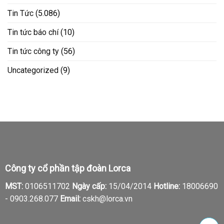
Tin Tức
(5.086)
Tin tức báo chí
(10)
Tin tức công ty
(56)
Uncategorized
(9)
Công ty cổ phần tập đoàn Lorca
MST:
0106511702
Ngày cấp:
15/04/2014
Hotline:
18006690
-
0903.268.077
Email:
cskh@lorca.vn