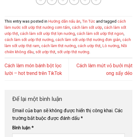
This entry was posted in
Hướng dẫn nấu ăn
,
Tin Tức
and tagged
cách
làm nước sốt ướp thịt nướng cơm tấm
,
cách làm sốt ướp
,
cách làm sốt
ướp thịt
,
cách làm sốt ướp thịt lợn nướng
,
cách làm sốt ướp thịt ngon
,
cách làm sốt ướp thịt nướng
,
cách làm sốt ướp thịt nướng đơn giản
,
cách
làm sốt ướp thịt ram
,
cách làm thịt nướng
,
cách ướp thịt
,
Lò nướng
,
Nồi
chiên không dầu
,
sốt ướp thịt
,
sốt ướp thịt nướng
.
Cách làm món bánh bột lọc
Cách làm mứt vỏ bưởi mật
lười – hot trend trên TikTok
ong sấy dẻo
Để lại một bình luận
Email của bạn sẽ không được hiển thị công khai.
Các
trường bắt buộc được đánh dấu
*
Bình luận
*