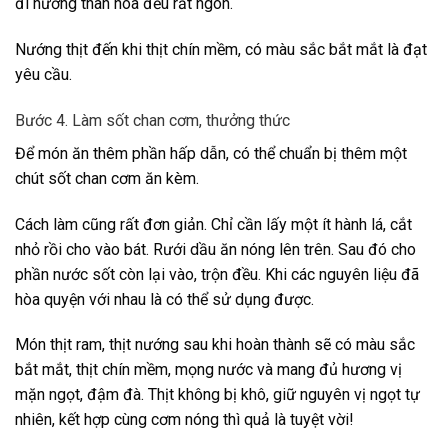
đi nướng than hoa đều rất ngon.
Nướng thịt đến khi thịt chín mềm, có màu sắc bắt mắt là đạt
yêu cầu.
Bước 4. Làm sốt chan cơm, thưởng thức
Để món ăn thêm phần hấp dẫn, có thể chuẩn bị thêm một
chút sốt chan cơm ăn kèm.
Cách làm cũng rất đơn giản. Chỉ cần lấy một ít hành lá, cắt
nhỏ rồi cho vào bát. Rưới dầu ăn nóng lên trên. Sau đó cho
phần nước sốt còn lại vào, trộn đều. Khi các nguyên liệu đã
hòa quyện với nhau là có thể sử dụng được.
Món thịt ram, thịt nướng sau khi hoàn thành sẽ có màu sắc
bắt mắt, thịt chín mềm, mọng nước và mang đủ hương vị
mặn ngọt, đậm đà. Thịt không bị khô, giữ nguyên vị ngọt tự
nhiên, kết hợp cùng cơm nóng thì quả là tuyệt vời!