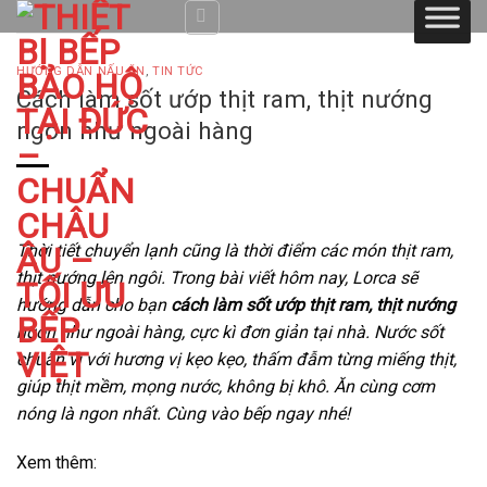
Skip
to
content
HƯỚNG DẪN NẤU ĂN
,
TIN TỨC
Cách làm sốt ướp thịt ram, thịt nướng
ngon như ngoài hàng
Thời tiết chuyển lạnh cũng là thời điểm các món thịt ram,
thịt nướng lên ngôi. Trong bài viết hôm nay, Lorca sẽ
hướng dẫn cho bạn
cách làm sốt ướp thịt ram, thịt nướng
ngon như ngoài hàng, cực kì đơn giản tại nhà. Nước sốt
chuẩn vị với hương vị kẹo kẹo, thấm đẫm từng miếng thịt,
giúp thịt mềm, mọng nước, không bị khô. Ăn cùng cơm
nóng là ngon nhất. Cùng vào bếp ngay nhé!
Xem thêm: