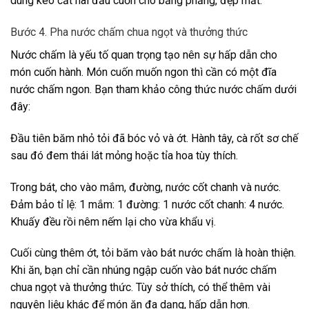
dùng kéo cắt hai đầu cuốn cho bằng phẳng, đẹp mắt.
Bước 4. Pha nước chấm chua ngọt và thưởng thức
Nước chấm là yếu tố quan trọng tạo nên sự hấp dẫn cho
món cuốn hành. Món cuốn muốn ngon thì cần có một đĩa
nước chấm ngon. Bạn tham khảo công thức nước chấm dưới
đây:
Đầu tiên băm nhỏ tỏi đã bóc vỏ và ớt. Hành tây, cà rốt sơ chế
sau đó đem thái lát mỏng hoặc tỉa hoa tùy thích.
Trong bát, cho vào mắm, đường, nước cốt chanh và nước.
Đảm bảo tỉ lệ: 1 mắm: 1 đường: 1 nước cốt chanh: 4 nước.
Khuấy đều rồi nêm nếm lại cho vừa khẩu vị.
Cuối cùng thêm ớt, tỏi băm vào bát nước chấm là hoàn thiện.
Khi ăn, bạn chỉ cần nhúng ngập cuốn vào bát nước chấm
chua ngọt và thưởng thức. Tùy sở thích, có thể thêm vài
nguyên liệu khác để món ăn đa dạng, hấp dẫn hơn.