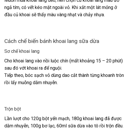
Muốn mua khoai lang dẻo, nên chọn củ khoai lang màu đỏ
ngả tím, có vết kéo mặt ngoài vỏ. Khi xắt một lát mỏng ở
đầu củ khoai sẽ thấy màu vàng nhạt và chảy nhựa.
Cách chế biến bánh khoai lang sữa dừa
Sơ chế khoai lang
Cho khoai lang vào nồi luộc chín (mất khoảng 15 – 20 phút)
sau đó vớt khoai ra để nguội.
Tiếp theo, bóc sạch vỏ dùng dao cắt thành từng khoanh tròn
rồi lấy muỗng dằm nhuyễn.
Trộn bột
Lần lượt cho 120g bột yến mạch, 180g khoai lang đã được
dằm nhuyễn, 100g bơ lạc, 60ml sữa dừa vào tô rồi trộn đều.