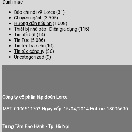
Danh mục
Báo chí nói về Lorca
(31)
Chuyên ngành
(3.595)
Hướng dẫn nấu ăn
(1.008)
Thiết bị nhà bếp- Điện gia dụng
(115)
Tin nổi bật
(14)
Tin Tức
(5.086)
Tin tức báo chí
(10)
Tin tức công ty
(56)
Uncategorized
(9)
Công ty cổ phần tập đoàn Lorca
MST:
0106511702
Ngày cấp:
15/04/2014
Hotline:
18006690 -
Trung Tâm Bảo Hành - Tp. Hà Nội