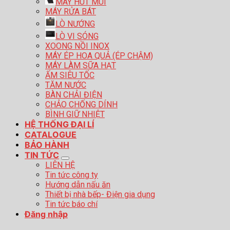
MÁY HÚT MÙI
MÁY RỬA BÁT
LÒ NƯỚNG
LÒ VI SÓNG
XOONG NỒI INOX
MÁY ÉP HOA QUẢ (ÉP CHẬM)
MÁY LÀM SỮA HẠT
ẤM SIÊU TỐC
TĂM NƯỚC
BÀN CHẢI ĐIỆN
CHẢO CHỐNG DÍNH
BÌNH GIỮ NHIỆT
HỆ THỐNG ĐẠI LÍ
CATALOGUE
BẢO HÀNH
TIN TỨC
LIÊN HỆ
Tin tức công ty
Hướng dẫn nấu ăn
Thiết bị nhà bếp- Điện gia dụng
Tin tức báo chí
Đăng nhập