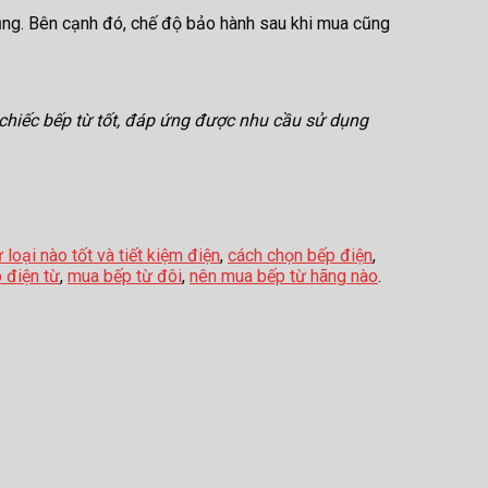
dụng. Bên cạnh đó, chế độ bảo hành sau khi mua cũng
 chiếc bếp từ tốt, đáp ứng được nhu cầu sử dụng
 loại nào tốt và tiết kiệm điện
,
cách chọn bếp điện
,
 điện từ
,
mua bếp từ đôi
,
nên mua bếp từ hãng nào
.