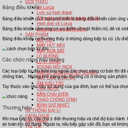
GIỚI THIỆU
Bảng điều khiển
Về Lorca
Lịch sử hình thành
Tầm nhìn-sứ mệnh-giá trị cốt lõi
Bảng điều khiển có 2 loại phổ biến là bảng điều khiển cảm ứng 
Hình Ảnh về Lorca
Bảng điều khiển cảm ứng có ưu điểm về mặt thẩm mĩ, dễ vệ sinh
Danh hiệu và Giải Thưởng
SẢN PHẨM
Bảng điều khiển cơ thường thấy ở những dòng bếp từ cũ. Ưu điểm
BẾP TỪ
MÁY HÚT MÙI
MÁY RỬA BÁT
LÒ NƯỚNG
Các chức năng nấu nướng
LÒ VI SÓNG
XOONG NỒI INOX
Các loại bếp từ đôi hiện nay ngoài các chức năng cơ bản thì đã
MÁY ÉP HOA QUẢ (ÉP CHẬM)
chống tràn,… Những tính năng này thường có ở những sản phẩm c
MÁY LÀM SỮA HẠT
ẤM SIÊU TỐC
Tùy thuộc vào nhu cầu sử dụng của gia đình, bạn có thể lựa chọ
TĂM NƯỚC
BÀN CHẢI ĐIỆN
CHẢO CHỐNG DÍNH
BÌNH GIỮ NHIỆT
Thương hiệu
HỆ THỐNG ĐẠI LÍ
CATALOGUE
Khi mua bếp từ, cần chú ý đến thương hiệu và chế độ bảo hành.
BẢO HÀNH
an toàn khi sử dụng. Ngoài ra, nếu bếp gặp vấn đề, bạn sẽ khôn
TIN TỨC