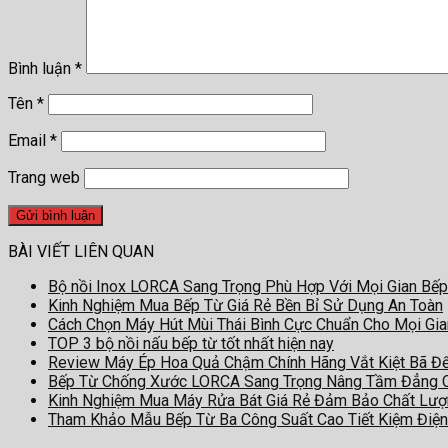
Bình luận
*
Tên
*
Email
*
Trang web
BÀI VIẾT LIÊN QUAN
Bộ nồi Inox LORCA Sang Trọng Phù Hợp Với Mọi Gian Bếp
Kinh Nghiệm Mua Bếp Từ Giá Rẻ Bền Bỉ Sử Dụng An Toàn
Cách Chọn Máy Hút Mùi Thái Bình Cực Chuẩn Cho Mọi Gi
TOP 3 bộ nồi nấu bếp từ tốt nhất hiện nay
Review Máy Ép Hoa Quả Chậm Chính Hãng Vắt Kiệt Bã Đ
Bếp Từ Chống Xước LORCA Sang Trọng Nâng Tầm Đẳng 
Kinh Nghiệm Mua Máy Rửa Bát Giá Rẻ Đảm Bảo Chất Lư
Tham Khảo Mẫu Bếp Từ Ba Công Suất Cao Tiết Kiệm Điện