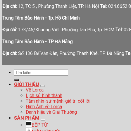
Địa chỉ:
12, TC 5 , Phường Thanh Liệt, TP. Hà Nội
Tel:
024.6652.8
Trung Tâm Bảo Hành - Tp. Hồ Chí Minh
Địa chỉ:
173/45/Khuông Việt, Phường Tân Phú, Tp. HCM
Tel:
028
Trung Tâm Bảo Hành - TP. Đà Nẵng
Địa chỉ:
Số 136 Bế Văn Đàn, Phường Thanh Khê, TP Đà Nẵng
Tel
Tìm
kiếm:
GIỚI THIỆU
Về Lorca
Lịch sử hình thành
Tầm nhìn-sứ mệnh-giá trị cốt lõi
Hình Ảnh về Lorca
Danh hiệu và Giải Thưởng
SẢN PHẨM
BẾP TỪ