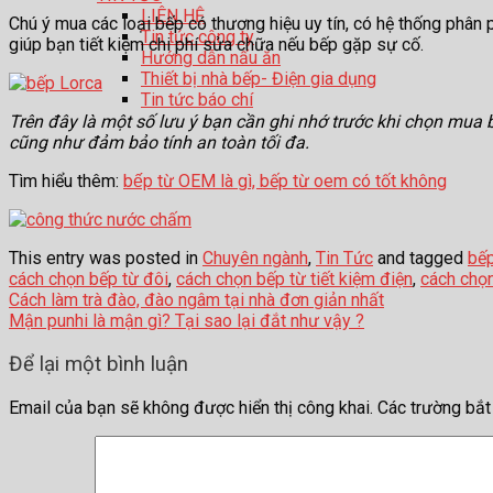
LIÊN HỆ
Chú ý mua các loại bếp có thương hiệu uy tín, có hệ thống phân
Tin tức công ty
giúp bạn tiết kiệm chi phí sửa chữa nếu bếp gặp sự cố.
Hướng dẫn nấu ăn
Thiết bị nhà bếp- Điện gia dụng
Tin tức báo chí
Trên đây là một số lưu ý bạn cần ghi nhớ trước khi chọn mua 
cũng như đảm bảo tính an toàn tối đa.
Tìm hiểu thêm:
bếp từ OEM là gì, bếp từ oem có tốt không
This entry was posted in
Chuyên ngành
,
Tin Tức
and tagged
bếp
cách chọn bếp từ đôi
,
cách chọn bếp từ tiết kiệm điện
,
cách chọn
Cách làm trà đào, đào ngâm tại nhà đơn giản nhất
Mận punhi là mận gì? Tại sao lại đắt như vậy ?
Để lại một bình luận
Email của bạn sẽ không được hiển thị công khai.
Các trường bắ