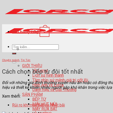
Skip
to
content
Giỏ hàng /
0
₫
0
Tìm
kiếm:
Chuyên ngành
,
Tin Tức
GIỚI THIỆU
Cách chọn bếp từ đôi tốt nhất
Về Lorca
Lịch sử hình thành
Tầm nhìn-sứ mệnh-giá trị cốt lõi
Đối với những gia đình thường xuyên nấu ăn hoặc có đông thàn
Hình Ảnh về Lorca
hiệu và thiết kế khiến nhiều người gặp khó khăn trong việc lự
Danh hiệu và Giải Thưởng
SẢN PHẨM
Xem thêm:
BẾP TỪ
MÁY HÚT MÙI
Rủi ro khi mua bếp từ Nhật bãi
MÁY RỬA BÁT