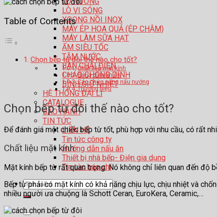
LÒ NƯỚNG
LÒ VI SÓNG
XOONG NỒI INOX
Table of Contents
MÁY ÉP HOA QUẢ (ÉP CHẬM)
MÁY LÀM SỮA HẠT
ẤM SIÊU TỐC
TĂM NƯỚC
Chọn bếp từ đôi thế nào cho tốt?
BÀN CHẢI ĐIỆN
Chất liệu mặt kính
CHẢO CHỐNG DÍNH
Bảng điều khiển
Các chức năng nấu nướng
BÌNH GIỮ NHIỆT
Thương hiệu
HỆ THỐNG ĐẠI LÍ
CATALOGUE
Chọn bếp từ đôi thế nào cho tốt?
BẢO HÀNH
TIN TỨC
Để đánh giá một chiếc bếp từ tốt, phù hợp với nhu cầu, có rất nh
LIÊN HỆ
Tin tức công ty
Chất liệu mặt kính
Hướng dẫn nấu ăn
Thiết bị nhà bếp- Điện gia dụng
Tin tức báo chí
Mặt kính bếp từ rất quan trọng. Nó không chỉ liên quan đến độ 
Tìm
Bếp từ phải có mặt kính có khả năng chịu lực, chịu nhiệt và chố
kiếm:
nhiều người ưa chuộng là Schott Ceran, EuroKera, Ceramic,…