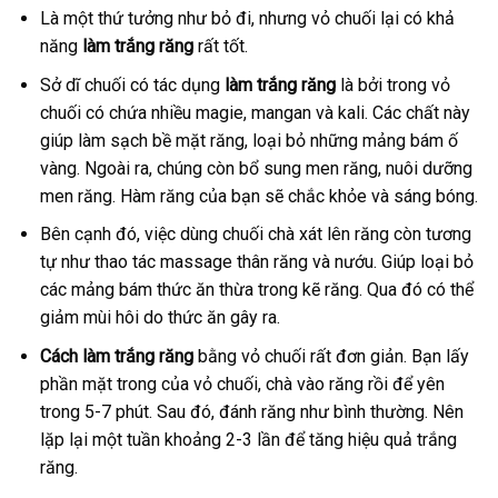
Là một thứ tưởng như bỏ đi, nhưng vỏ chuối lại có khả
năng
làm trắng răng
rất tốt.
Sở dĩ chuối có tác dụng
làm trắng răng
là bởi trong vỏ
chuối có chứa nhiều magie, mangan và kali. Các chất này
giúp làm sạch bề mặt răng, loại bỏ những mảng bám ố
vàng. Ngoài ra, chúng còn bổ sung men răng, nuôi dưỡng
men răng. Hàm răng của bạn sẽ chắc khỏe và sáng bóng.
Bên cạnh đó, việc dùng chuối chà xát lên răng còn tương
tự như thao tác massage thân răng và nướu. Giúp loại bỏ
các mảng bám thức ăn thừa trong kẽ răng. Qua đó có thể
giảm mùi hôi do thức ăn gây ra.
Cách làm trắng răng
bằng vỏ chuối rất đơn giản. Bạn lấy
phần mặt trong của vỏ chuối, chà vào răng rồi để yên
trong 5-7 phút. Sau đó, đánh răng như bình thường. Nên
lặp lại một tuần khoảng 2-3 lần để tăng hiệu quả trắng
răng.