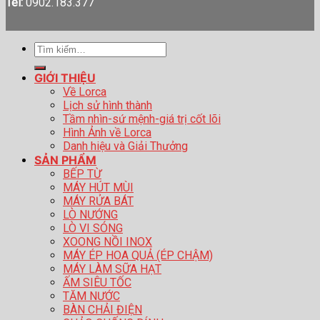
Tel:
0902.183.377
Tìm
kiếm:
GIỚI THIỆU
Về Lorca
Lịch sử hình thành
Tầm nhìn-sứ mệnh-giá trị cốt lõi
Hình Ảnh về Lorca
Danh hiệu và Giải Thưởng
SẢN PHẨM
BẾP TỪ
MÁY HÚT MÙI
MÁY RỬA BÁT
LÒ NƯỚNG
LÒ VI SÓNG
XOONG NỒI INOX
MÁY ÉP HOA QUẢ (ÉP CHẬM)
MÁY LÀM SỮA HẠT
ẤM SIÊU TỐC
TĂM NƯỚC
BÀN CHẢI ĐIỆN