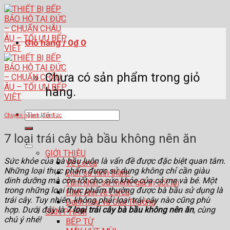
Skip
to
content
Giỏ hàng /
0
₫
0
Chưa có sản phẩm trong giỏ
hàng.
Tìm
Chuyên ngành
,
Tin Tức
kiếm:
7 loại trái cây bà bầu không nên ăn
GIỚI THIỆU
Sức khỏe của bà bầu luôn là vấn đề được đặc biệt quan tâm.
Về Lorca
Những loại thực phẩm được sử dụng không chỉ cần giàu
Lịch sử hình thành
dinh dưỡng mà còn tốt cho sức khỏe của cả mẹ và bé. Một
Tầm nhìn-sứ mệnh-giá trị cốt lõi
trong những loại thực phẩm thường được bà bầu sử dụng là
Hình Ảnh về Lorca
trái cây. Tuy nhiên, không phải loại trái cây nào cũng phù
Danh hiệu và Giải Thưởng
hợp. Dưới đây là
7 loại trái cây bà bầu không nên ăn
, cùng
SẢN PHẨM
chú ý nhé!
BẾP TỪ