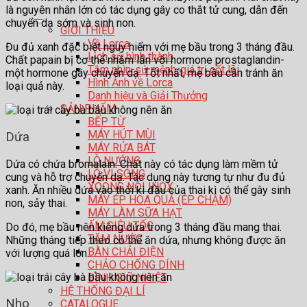
là nguyên nhân lớn có tác dụng gây co thắt tử cung, dẫn đến
chuyển dạ sớm và sinh non.
GIỚI THIỆU
Về Lorca
Đu đủ xanh đặc biệt nguy hiểm với mẹ bầu trong 3 tháng đầu.
Lịch sử hình thành
Chất papain bị cơ thể nhầm lẫn với hormone prostaglandin-
Tầm nhìn-sứ mệnh-giá trị cốt lõi
một hormone gây chuyển dạ. Tốt nhất, mẹ bầu cần tránh ăn
Hình Ảnh về Lorca
loại quả này.
Danh hiệu và Giải Thưởng
SẢN PHẨM
BẾP TỪ
MÁY HÚT MÙI
Dứa
MÁY RỬA BÁT
LÒ NƯỚNG
Dứa có chứa bromalain. Chất này có tác dụng làm mềm tử
LÒ VI SÓNG
cung và hỗ trợ chuyển dạ. Tác dụng này tương tự như đu đủ
XOONG NỒI INOX
xanh. Ăn nhiều dứa vào thời kì đầu của thai kì có thể gây sinh
MÁY ÉP HOA QUẢ (ÉP CHẬM)
non, sảy thai.
MÁY LÀM SỮA HẠT
ẤM SIÊU TỐC
Do đó, mẹ bầu nên kiêng dứa trong 3 tháng đầu mang thai.
TĂM NƯỚC
Những tháng tiếp theo có thể ăn dứa, nhưng không được ăn
BÀN CHẢI ĐIỆN
với lượng quá lớn.
CHẢO CHỐNG DÍNH
BÌNH GIỮ NHIỆT
HỆ THỐNG ĐẠI LÍ
Nho
CATALOGUE