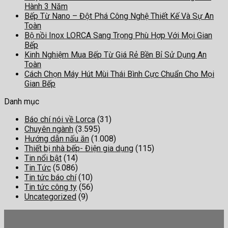
Hành 3 Năm
Bếp Từ Nano – Đột Phá Công Nghệ Thiết Kế Và Sự An
Toàn
Bộ nồi Inox LORCA Sang Trọng Phù Hợp Với Mọi Gian
Bếp
Kinh Nghiệm Mua Bếp Từ Giá Rẻ Bền Bỉ Sử Dụng An
Toàn
Cách Chọn Máy Hút Mùi Thái Bình Cực Chuẩn Cho Mọi
Gian Bếp
Danh mục
Báo chí nói về Lorca
(31)
Chuyên ngành
(3.595)
Hướng dẫn nấu ăn
(1.008)
Thiết bị nhà bếp- Điện gia dụng
(115)
Tin nổi bật
(14)
Tin Tức
(5.086)
Tin tức báo chí
(10)
Tin tức công ty
(56)
Uncategorized
(9)