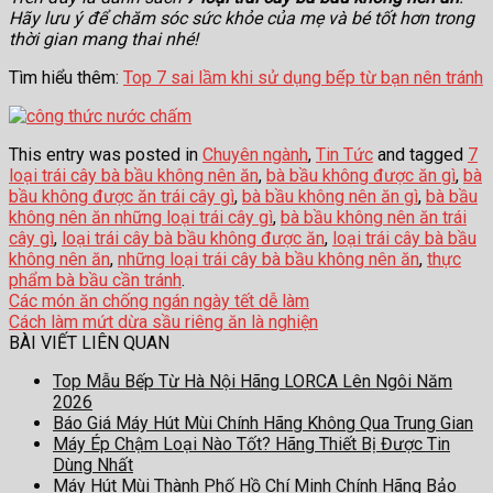
Hãy lưu ý để chăm sóc sức khỏe của mẹ và bé tốt hơn trong
thời gian mang thai nhé!
Tìm hiểu thêm:
Top 7 sai lầm khi sử dụng bếp từ bạn nên tránh
This entry was posted in
Chuyên ngành
,
Tin Tức
and tagged
7
loại trái cây bà bầu không nên ăn
,
bà bầu không được ăn gì
,
bà
bầu không được ăn trái cây gì
,
bà bầu không nên ăn gì
,
bà bầu
không nên ăn những loại trái cây gì
,
bà bầu không nên ăn trái
cây gì
,
loại trái cây bà bầu không được ăn
,
loại trái cây bà bầu
không nên ăn
,
những loại trái cây bà bầu không nên ăn
,
thực
phẩm bà bầu cần tránh
.
Các món ăn chống ngán ngày tết dễ làm
Cách làm mứt dừa sầu riêng ăn là nghiện
BÀI VIẾT LIÊN QUAN
Top Mẫu Bếp Từ Hà Nội Hãng LORCA Lên Ngôi Năm
2026
Báo Giá Máy Hút Mùi Chính Hãng Không Qua Trung Gian
Máy Ép Chậm Loại Nào Tốt? Hãng Thiết Bị Được Tin
Dùng Nhất
Máy Hút Mùi Thành Phố Hồ Chí Minh Chính Hãng Bảo