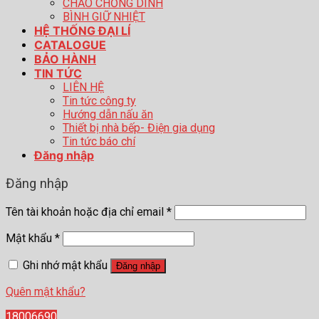
CHẢO CHỐNG DÍNH
BÌNH GIỮ NHIỆT
HỆ THỐNG ĐẠI LÍ
CATALOGUE
BẢO HÀNH
TIN TỨC
LIÊN HỆ
Tin tức công ty
Hướng dẫn nấu ăn
Thiết bị nhà bếp- Điện gia dụng
Tin tức báo chí
Đăng nhập
Đăng nhập
Tên tài khoản hoặc địa chỉ email
*
Mật khẩu
*
Ghi nhớ mật khẩu
Đăng nhập
Quên mật khẩu?
18006690