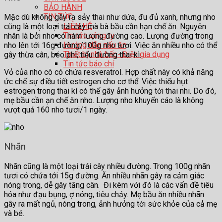
BẢO HÀNH
TIN TỨC
Mặc dù không gây ra sảy thai như dứa, đu đủ xanh, nhưng nho
LIÊN HỆ
cũng là một loại trái cây mà bà bầu cần hạn chế ăn. Nguyên
Tin tức công ty
nhân là bởi nho có hàm lượng đường cao. Lượng đường trong
Hướng dẫn nấu ăn
nho lên tới 16g đường/100g nho tươi. Việc ăn nhiều nho có thể
Thiết bị nhà bếp- Điện gia dụng
gây thừa cân, béo phì, tiểu đường thai kì.
Tin tức báo chí
Vỏ của nho cò có chứa resveratrol. Hợp chất này có khả năng
ức chế sự điều tiết estrogen cho cơ thể. Việc thiếu hụt
estrogen trong thai kì có thể gây ảnh hưởng tới thai nhi. Do đó,
mẹ bầu cần ạn chế ăn nho. Lượng nho khuyến cáo là không
vượt quá 160 nho tươi/1 ngày.
Nhãn
Nhãn cũng là một loại trái cây nhiều đường. Trong 100g nhãn
tươi có chứa tới 15g đường. Ăn nhiều nhãn gây ra cảm giác
nóng trong, dễ gây tăng cân. Đi kèm với đó là các vấn đề tiêu
hóa như đạu bụng, ợ nóng, tiêu chảy. Mẹ bầu ăn nhiều nhãn
gây ra mất ngủ, nóng trong, ảnh hưởng tới sức khỏe của cả mẹ
và bé.