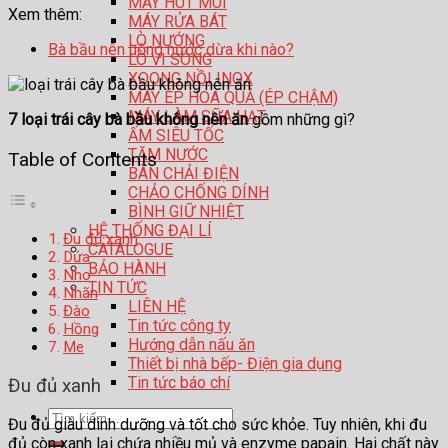
MÁY HÚT MÙI
Xem thêm:
MÁY RỬA BÁT
LÒ NƯỚNG
Bà bầu nên uống nước dừa khi nào?
LÒ VI SÓNG
XOONG NỒI INOX
MÁY ÉP HOA QUẢ (ÉP CHẬM)
MÁY LÀM SỮA HẠT
7 loại trái cây bà bầu không nên ăn
gồm những gì?
ẤM SIÊU TỐC
TĂM NƯỚC
Table of Contents
BÀN CHẢI ĐIỆN
CHẢO CHỐNG DÍNH
BÌNH GIỮ NHIỆT
HỆ THỐNG ĐẠI LÍ
Đu đủ xanh
CATALOGUE
Dứa
BẢO HÀNH
Nho
TIN TỨC
Nhãn
LIÊN HỆ
Đào
Tin tức công ty
Hồng
Hướng dẫn nấu ăn
Me
Thiết bị nhà bếp- Điện gia dụng
Tin tức báo chí
Đu đủ xanh
Tìm
Đu đủ giàu dinh dưỡng và tốt cho sức khỏe. Tuy nhiên, khi đu
kiếm:
đủ còn xanh lại chứa nhiều mủ và enzyme papain. Hai chất này