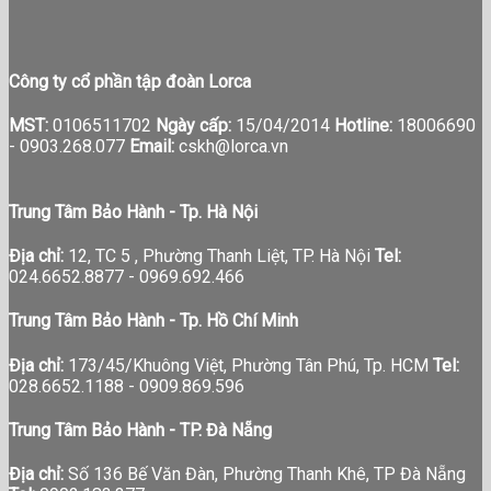
Công ty cổ phần tập đoàn Lorca
MST:
0106511702
Ngày cấp:
15/04/2014
Hotline:
18006690
-
0903.268.077
Email:
cskh@lorca.vn
Trung Tâm Bảo Hành - Tp. Hà Nội
Địa chỉ:
12, TC 5 , Phường Thanh Liệt, TP. Hà Nội
Tel:
024.6652.8877 - 0969.692.466
Trung Tâm Bảo Hành - Tp. Hồ Chí Minh
Địa chỉ:
173/45/Khuông Việt, Phường Tân Phú, Tp. HCM
Tel:
028.6652.1188 - 0909.869.596
Trung Tâm Bảo Hành - TP. Đà Nẵng
Địa chỉ:
Số 136 Bế Văn Đàn, Phường Thanh Khê, TP Đà Nẵng