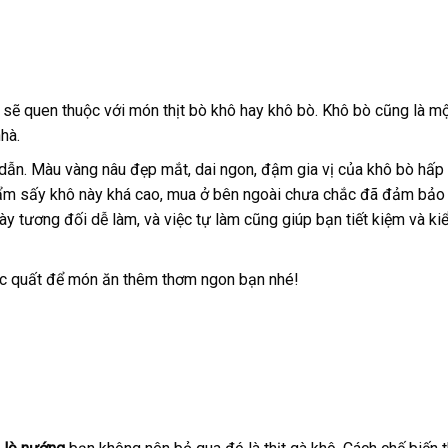
 sẽ quen thuộc với món thịt bò khô hay khô bò. Khô bò cũng là m
nhà.
 dẫn. Màu vàng nâu đẹp mắt, dai ngon, đậm gia vị của khô bò hấp
 phẩm sấy khô này khá cao, mua ở bên ngoài chưa chắc đã đảm bả
ày tương đối dễ làm, và việc tự làm cũng giúp bạn tiết kiệm và ki
oặc quất để món ăn thêm thơm ngon bạn nhé!