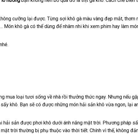
 lò nướng
bạn không nên bỏ qua đó là thịt gà khô. Cách chế biến t
không cưỡng lại được. Từng sợi khô gà màu vàng đẹp mắt, thơm m
vị,… Món khô gà có thể dùng để nhâm nhi khi xem phim hay làm mó
nhé.
ờng mua loại tươi sống về nhà rồi thưởng thức ngay. Nhưng nếu g
 sấy khô. Bạn sẽ có được những món hải sản khô vừa ngon, lại a
ại hải sản được phơi khô dưới ánh nắng mặt trời. Phương pháp s
ặt trời thường bị phụ thuộc vào thời tiết. Chính vì thế, không đ