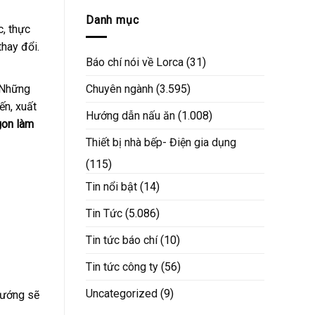
Danh mục
c, thực
hay đổi.
Báo chí nói về Lorca
(31)
 Những
Chuyên ngành
(3.595)
ến, xuất
Hướng dẫn nấu ăn
(1.008)
gon làm
Thiết bị nhà bếp- Điện gia dụng
(115)
Tin nổi bật
(14)
Tin Tức
(5.086)
Tin tức báo chí
(10)
Tin tức công ty
(56)
Uncategorized
(9)
nướng sẽ