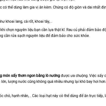
có thể dùng làm gia vị ăn kèm. Chúng có độ giòn và dai nhất địn
ư khoai lang, cà rốt, khoai tây,…
hi chọn nguyên liệu bạn cần lựa thật kĩ. Rau củ phải đảm bảo độ
ũng cần rửa sạch nguyên liệu để đảm bảo cho sức khỏe.
g món sấy thơm ngon bằng lò nướng
được ưa chuộng. Việc sấy c
c lớn, lượng nước cũng không quá nhiều nhưng lại khó bay hơi hơ
óc chó, hạnh nhân,… Các loại hạt này có thể dùng để ăn trực tiếp, 