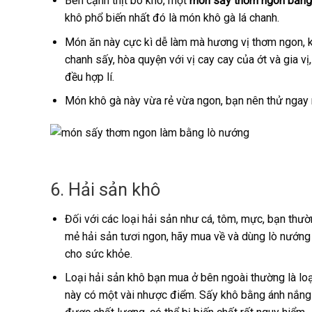
Bên cạnh thịt bò khô, một
món sấy thơm ngon bằng
khô phổ biến nhất đó là món khô gà lá chanh.
Món ăn này cực kì dễ làm mà hương vị thơm ngon, 
chanh sấy, hòa quyện với vị cay cay của ớt và gia 
đều hợp lí.
Món khô gà này vừa rẻ vừa ngon, bạn nên thử ngay 
6. Hải sản khô
Đối với các loại hải sản như cá, tôm, mực, bạn thư
mẻ hải sản tươi ngon, hãy mua về và dùng lò nướng
cho sức khỏe.
Loại hải sản khô bạn mua ở bên ngoài thường là lo
này có một vài nhược điểm. Sấy khô bằng ánh nắng m