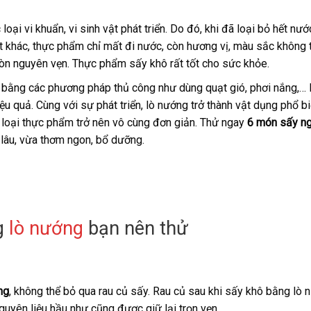
i vi khuẩn, vi sinh vật phát triển. Do đó, khi đã loại bỏ hết nướ
 khác, thực phẩm chỉ mất đi nước, còn hương vị, màu sắc không t
òn nguyên vẹn. Thực phẩm sấy khô rất tốt cho sức khỏe.
 bằng các phương pháp thủ công như dùng quạt gió, phơi nắng,…
ệu quả. Cùng với sự phát triển, lò nướng trở thành vật dụng phổ bi
ác loại thực phẩm trở nên vô cùng đơn giản. Thử ngay
6 món sấy n
lâu, vừa thơm ngon, bổ dưỡng.
g
lò nướng
bạn nên thử
ng
, không thể bỏ qua rau củ sấy. Rau củ sau khi sấy khô bằng lò 
uyên liệu hầu như cũng được giữ lại trọn vẹn.