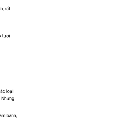
h, rất
 tươi
ác loại
n. Nhưng
làm bánh,