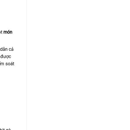
ột
món
 dẫn cả
o được
ểm soát