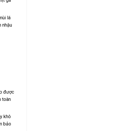
hịt gà
ùi lá
n nhậu
ặp được
n toàn
ấy khô
ảm bảo