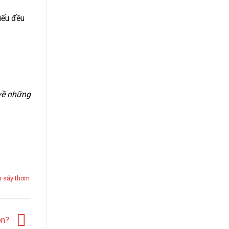
iếu đều
 về những
 sấy thơm
gon?