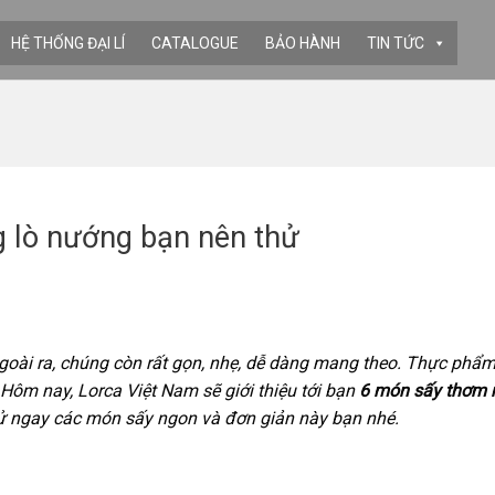
HỆ THỐNG ĐẠI LÍ
CATALOGUE
BẢO HÀNH
TIN TỨC
 lò nướng bạn nên thử
oài ra, chúng còn rất gọn, nhẹ, dễ dàng mang theo. Thực phẩ
Hôm nay, Lorca Việt Nam sẽ giới thiệu tới bạn
6 món sấy thơm 
hử ngay các món sấy ngon và đơn giản này bạn nhé.