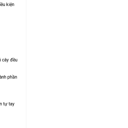
iều kiện
i cây đều
hành phần
 tự tay