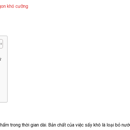
gon khó cưỡng
ử
m trong thời gian dài. Bản chất của việc sấy khô là loại bỏ nướ