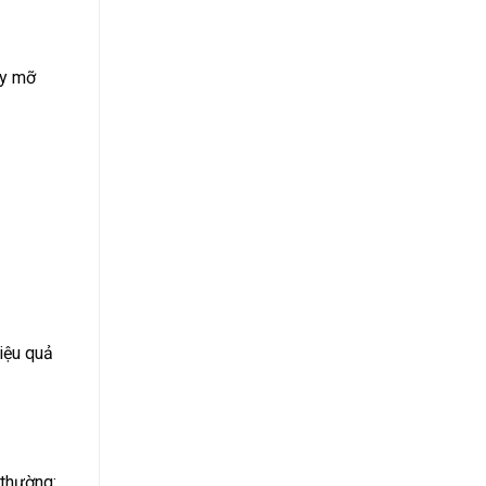
áy mỡ
iệu quả
 thường: