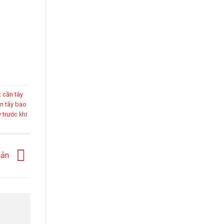
t cần tây
n tây bao
 trước khi
giản