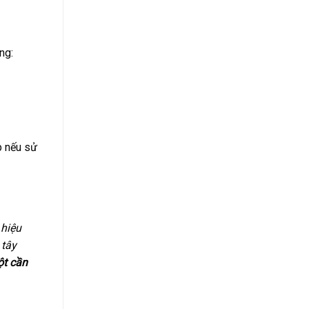
ng:
p nếu sử
 hiệu
 tây
ột cần