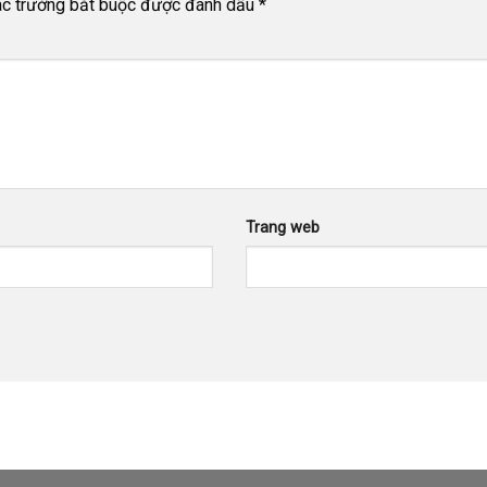
c trường bắt buộc được đánh dấu
*
Trang web