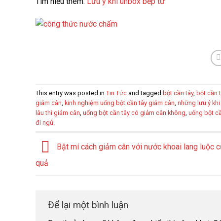
Tìm hiểu thêm:
Lưu ý khi unbox bếp từ
This entry was posted in
Tin Tức
and tagged
bột cần tây
,
bột cần 
giảm cân
,
kinh nghiệm uống bột cần tây giảm cân
,
những lưu ý khi
lâu thì giảm cân
,
uống bột cần tây có giảm cân không
,
uống bột c
đi ngủ
.
Bật mí cách giảm cân với nước khoai lang luộc c
quả
Để lại một bình luận