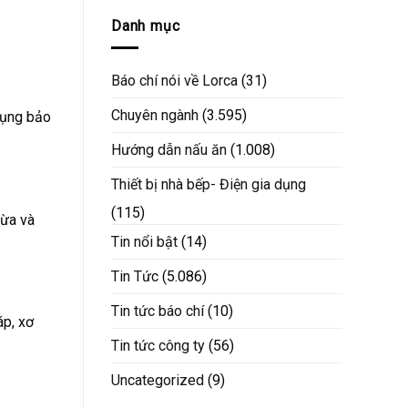
Danh mục
Báo chí nói về Lorca
(31)
Chuyên ngành
(3.595)
dụng bảo
Hướng dẫn nấu ăn
(1.008)
Thiết bị nhà bếp- Điện gia dụng
(115)
hừa và
Tin nổi bật
(14)
Tin Tức
(5.086)
Tin tức báo chí
(10)
áp, xơ
Tin tức công ty
(56)
Uncategorized
(9)